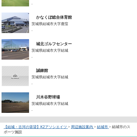
-
かなくぼ総合体育館
茨城県結城市大字鹿窪
-
城北ゴルフセンター
茨城県結城市大字結城
-
誠錬館
茨城県結城市大字結城
-
川木谷野球場
茨城県結城市大字結城
-
【結城・古河の賃貸】K2アソシエイツ
>
周辺施設案内
>
結城市
>
結城市のス
ポーツ施設