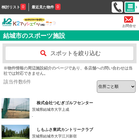
0
0
検討リスト
最近見た物件
お問合せ
結城市のスポーツ施設
スポットを絞り込む
※物件情報の周辺施設紹介のページであり、各店舗への問い合わせは当
社では対応できません。
該当件数
6
件
株式会社つむぎゴルフセンター
茨城県結城市大字上成
-
しもふさ東武カントリークラブ
茨城県結城市大字江川新宿