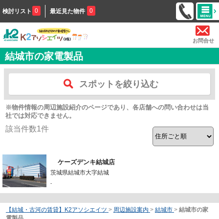
0
0
検討リスト
最近見た物件
お問合せ
結城市の家電製品
スポットを絞り込む
※物件情報の周辺施設紹介のページであり、各店舗への問い合わせは当
社では対応できません。
該当件数
1
件
ケーズデンキ結城店
茨城県結城市大字結城
-
【結城・古河の賃貸】K2アソシエイツ
>
周辺施設案内
>
結城市
>
結城市の家
電製品