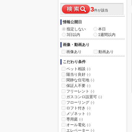
3
件が該当
情報公開日
指定しない
本日
3日以内
1週間以内
画像・動画あり
画像あり
動画あり
こだわり条件
ペット相談
(-)
陽当り良好
(-)
閑静な住宅地
(-)
保証人不要
(-)
フリーレント
(-)
ガスコンロ設置可
(-)
フローリング
(-)
ロフト付き
(-)
メゾネット
(-)
専用庭
(-)
オール電化
(-)
エレベーター
(-)