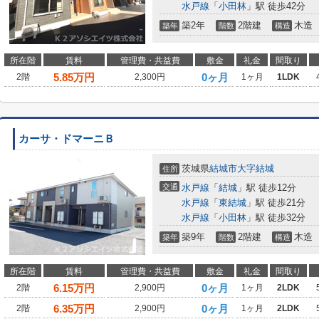
水戸線
「
小田林
」駅 徒歩42分
築2年
2階建
木造
築年
階数
構造
所在階
賃料
管理費・共益費
敷金
礼金
間取り
5.85
万円
0ヶ月
2階
2,300円
1ヶ月
1LDK
カーサ・ドマーニＢ
茨城県
結城市
大字結城
住所
交通
水戸線
「
結城
」駅 徒歩12分
水戸線
「
東結城
」駅 徒歩21分
水戸線
「
小田林
」駅 徒歩32分
築9年
2階建
木造
築年
階数
構造
所在階
賃料
管理費・共益費
敷金
礼金
間取り
6.15
万円
0ヶ月
2階
2,900円
1ヶ月
2LDK
6.35
万円
0ヶ月
2階
2,900円
1ヶ月
2LDK