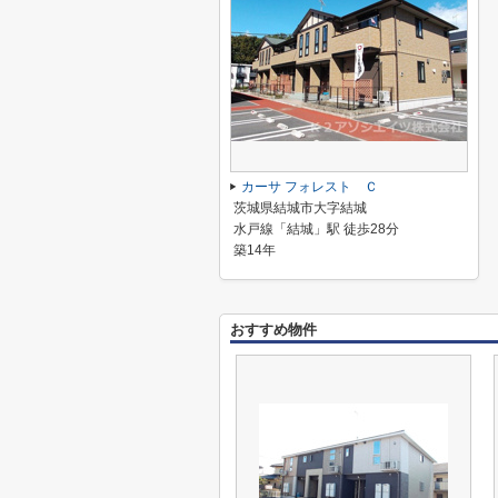
カーサ フォレスト Ｃ
茨城県結城市大字結城
水戸線「結城」駅 徒歩28分
築14年
おすすめ物件