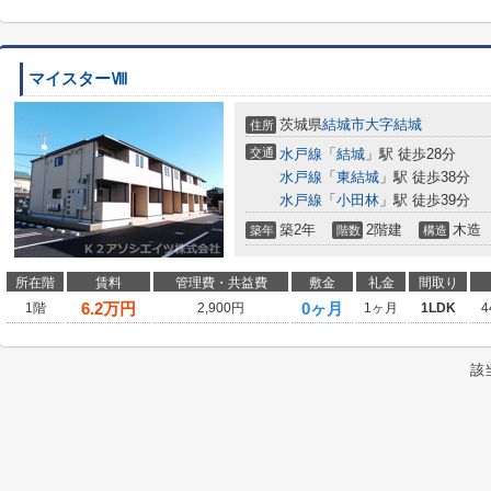
マイスターⅧ
茨城県
結城市
大字結城
住所
交通
水戸線
「
結城
」駅 徒歩28分
水戸線
「
東結城
」駅 徒歩38分
水戸線
「
小田林
」駅 徒歩39分
築2年
2階建
木造
築年
階数
構造
所在階
賃料
管理費・共益費
敷金
礼金
間取り
6.2
万円
0ヶ月
1階
2,900円
1ヶ月
1LDK
4
該