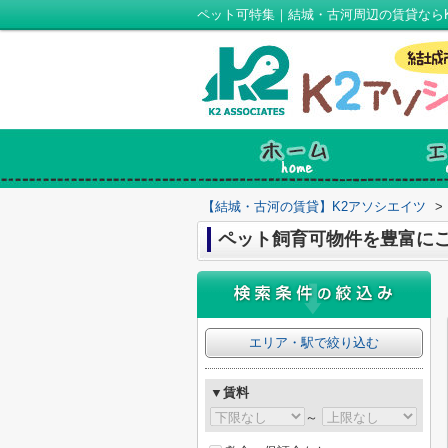
ペット可特集｜結城・古河周辺の賃貸なら
【結城・古河の賃貸】K2アソシエイツ
>
ペット飼育可物件を豊富に
エリア・駅で絞り込む
▼賃料
～