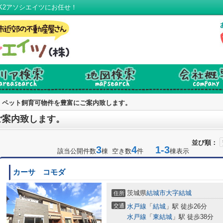
K2アソシエイツにお任せ！
ペット飼育可物件を豊富にご案内致します。
ご案内致します。
並び順：
3
4
1-3
該当公開件数
棟 空き数
件
棟表示
カーサ コモダ
茨城県
結城市
大字結城
住所
交通
水戸線
「
結城
」駅 徒歩26分
水戸線
「
東結城
」駅 徒歩38分