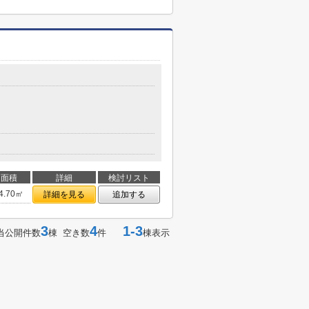
面積
詳細
検討リスト
4.70㎡
詳細を見る
追加する
3
4
1-3
当公開件数
棟 空き数
件
棟表示