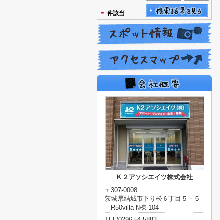
-
件該当
Ｋ２アソシエイツ株式会社
〒307-0008
茨城県結城市下り松６丁目５－５
R50villa N棟 104
TEL/0296-54-5883