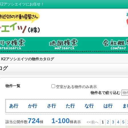
K2アソシエイツにお任せ！
K2アソシエイツの物件カタログ
ログ
物件一覧
空室がある物件のみ表示
物件名で絞り込む
あ行
か行
さ行
た行
な行
は行
ま
724
1-100
該当公開件数
棟
棟表示
<<前へ
1
2
3
4
5