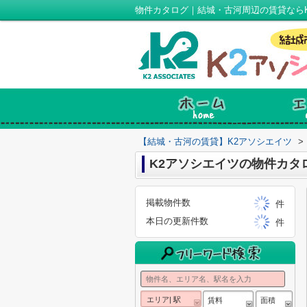
物件カタログ｜結城・古河周辺の賃貸なら
【結城・古河の賃貸】K2アソシエイツ
>
K2アソシエイツの物件カタ
掲載物件数
件
本日の更新件数
件
エリア| 駅
賃料
面積