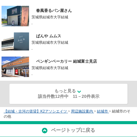
春風香るパン屋さん
茨城県結城市大字結城
-
ぱんや ムムス
茨城県結城市大字結城
-
ペンギンベーカリー 結城富士見店
茨城県結城市大字結城
-
もっと見る
該当件数12件中
11
－
20
件表示
【結城・古河の賃貸】K2アソシエイツ
>
周辺施設案内
>
結城市
>
結城市のそ
の他
ページトップに戻る