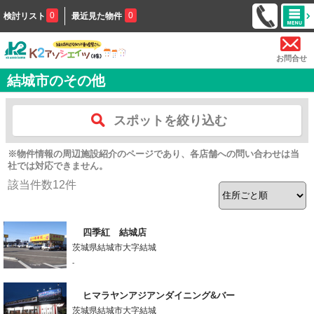
0
0
検討リスト
最近見た物件
お問合せ
結城市のその他
スポットを絞り込む
※物件情報の周辺施設紹介のページであり、各店舗への問い合わせは当
社では対応できません。
該当件数
12
件
四季紅 結城店
茨城県結城市大字結城
-
ヒマラヤンアジアンダイニング&バー
茨城県結城市大字結城