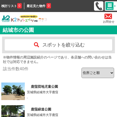
0
0
検討リスト
最近見た物件
お問合せ
結城市の公園
スポットを絞り込む
※物件情報の周辺施設紹介のページであり、各店舗への問い合わせは当
社では対応できません。
該当件数
40
件
鹿窪団地児童公園
茨城県結城市大字鹿窪
-
鹿窪緑道公園
茨城県結城市大字鹿窪