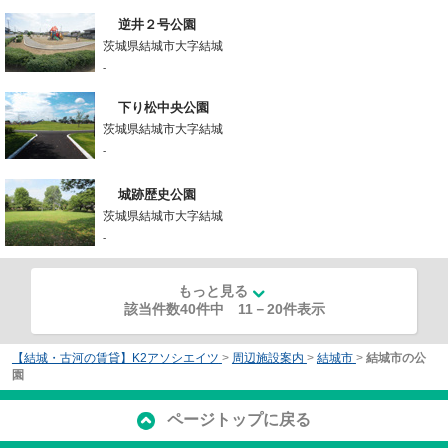
逆井２号公園
茨城県結城市大字結城
-
下り松中央公園
茨城県結城市大字結城
-
城跡歴史公園
茨城県結城市大字結城
-
もっと見る
該当件数40件中
11
－
20
件表示
【結城・古河の賃貸】K2アソシエイツ
>
周辺施設案内
>
結城市
>
結城市の公
園
ページトップに戻る