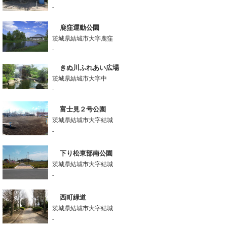
-
鹿窪運動公園
茨城県結城市大字鹿窪
-
きぬ川ふれあい広場
茨城県結城市大字中
-
富士見２号公園
茨城県結城市大字結城
-
下り松東部南公園
茨城県結城市大字結城
-
西町緑道
茨城県結城市大字結城
-