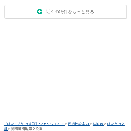
近くの物件をもっと見る
【結城・古河の賃貸】K2アソシエイツ
>
周辺施設案内
>
結城市
>
結城市の公
園
>
見晴町団地第２公園