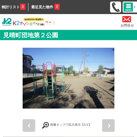
0
0
検討リスト
最近見た物件
お問合せ
見晴町団地第２公園
前
次
画像タップで拡大表示【
1
/1】