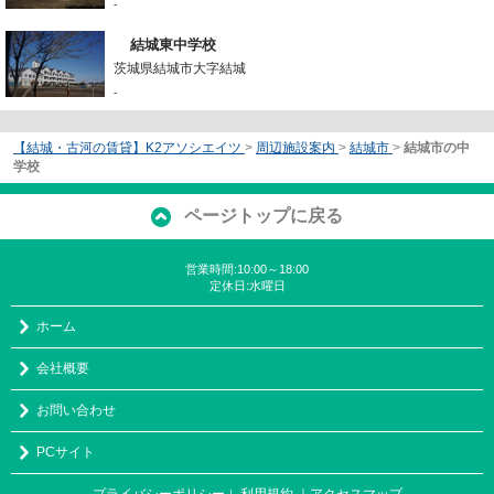
-
結城東中学校
茨城県結城市大字結城
-
【結城・古河の賃貸】K2アソシエイツ
>
周辺施設案内
>
結城市
>
結城市の中
学校
ページトップに戻る
営業時間:10:00～18:00
定休日:水曜日
ホーム
会社概要
お問い合わせ
PCサイト
プライバシーポリシー
利用規約
｜アクセスマップ
｜