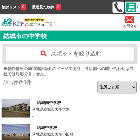
0
0
検討リスト
最近見た物件
お問合せ
結城市の中学校
スポットを絞り込む
※物件情報の周辺施設紹介のページであり、各店舗への問い合わせは当
社では対応できません。
該当件数
3
件
結城南中学校
茨城県結城市大字大木
-
結城中学校
茨城県結城市大字小田林