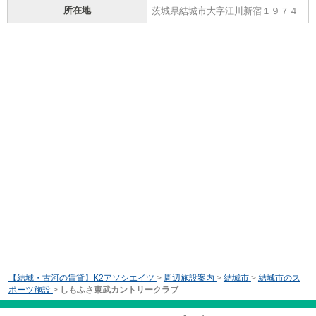
所在地
茨城県結城市大字江川新宿１９７４
【結城・古河の賃貸】K2アソシエイツ
>
周辺施設案内
>
結城市
>
結城市のス
ポーツ施設
>
しもふさ東武カントリークラブ