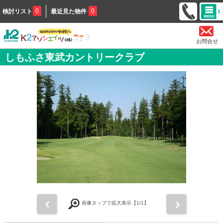
0
0
検討リスト
最近見た物件
お問合せ
しもふさ東武カントリークラブ
前
次
画像タップで拡大表示【
1
/1】