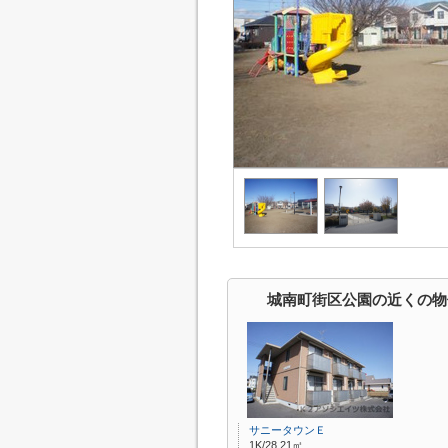
城南町街区公園の近くの物
サニータウンＥ
1K/28.21㎡