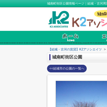
城南町街区公園情報ページ｜結城・古河周
【結城・古河の賃貸】K2アソシエイツ
>
城南町街区公園
<<結城市の公園の一覧へ