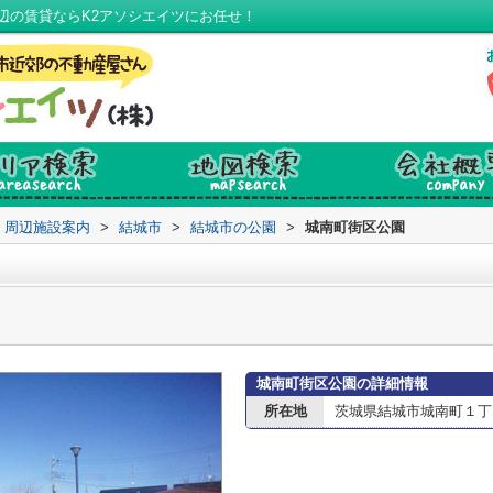
辺の賃貸ならK2アソシエイツにお任せ！
周辺施設案内
>
結城市
>
結城市の公園
>
城南町街区公園
城南町街区公園の詳細情報
所在地
茨城県結城市城南町１丁