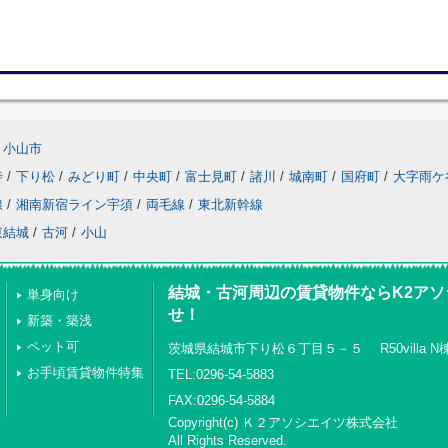
小山市
寺
/
下り松
/
みどり町
/
中央町
/
富士見町
/
諸川
/
城南町
/
国府町
/
大字雨ケ
線
/
湘南新宿ライン宇須
/
両毛線
/
東北新幹線
東結城
/
古河
/
小山
結城・古河周辺の賃貸物件ならK2ア
単身向け
せ！
新築・築浅
ペット可
茨城県結城市下り松６丁目５－５ R50villa N棟 
お手頃賃貸物件特集
TEL:0296-54-5883
FAX:0296-54-5884
Copyright(c) Ｋ２アソシエイツ株式会社
All Rights Reserved.