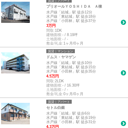
賃貸｜アパート
プリオールＹＯＳＨＩＤＡ Ａ棟
水戸線「結城」駅 徒歩12分
水戸線「東結城」駅 徒歩18分
水戸線「小田林」駅 徒歩37分
3万円
間取:
1DK
建物面積:
- / 8.19坪
土地面積:
- / -
敷金/礼金:
1ヶ月/0ヶ月
賃貸｜マンション
ドムス・ヤマゲン
水戸線「結城」駅 徒歩10分
水戸線「東結城」駅 徒歩15分
水戸線「小田林」駅 徒歩35分
4.5万円
間取:
2LDK
建物面積:
- / 16.30坪
土地面積:
- / -
敷金/礼金:
0ヶ月/0ヶ月
賃貸｜アパート
セトル白銀
水戸線「結城」駅 徒歩6分
水戸線「東結城」駅 徒歩19分
水戸線「小田林」駅 徒歩31分
4.3万円