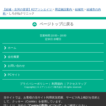
【結城・古河の賃貸】K2アソシエイツ
>
周辺施設案内
>
結城市
>
結城市の内
科
>
しろがねクリニック
ページトップに戻る
営業時間:10:00～18:00
定休日:水曜日
ホーム
会社概要
お問い合わせ
PCサイト
プライバシーポリシー
利用規約
｜アクセスマップ
｜
Copyright(c) Ｋ２アソシエイツ株式会社 All rights reserved.
当サイトでは、お客様の当サイト利用状況把握、サービス向上検討を目的と
して、クッキー（Cookie）を使用しています。
詳しくは、当社の
「Cookieの取扱いについて」
をご確認ください。