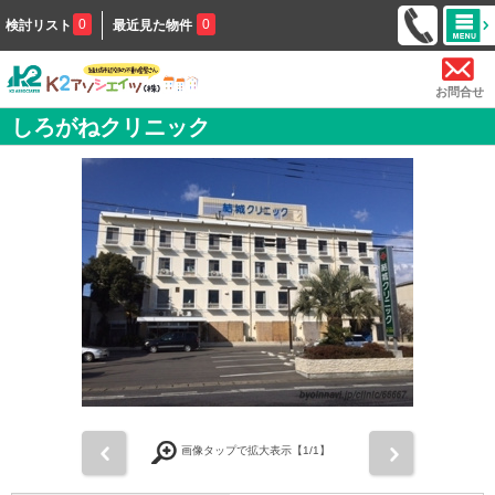
0
0
検討リスト
最近見た物件
お問合せ
しろがねクリニック
前
次
画像タップで拡大表示【
1
/1】