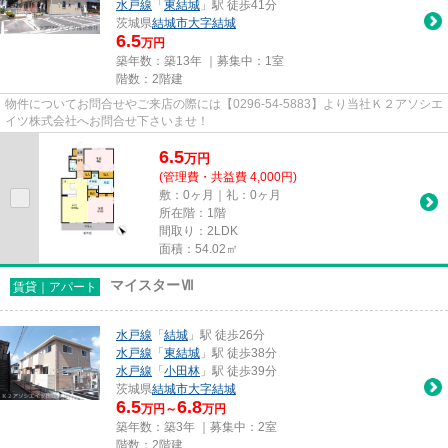
水戸線
「
東結城
」駅 徒歩41分
茨城県
結城市
大字結城
6.5
万円
築年数：築13年 ｜募集中：
1室
階数：2階建
物件についてお問合せやご来店の際には【0296-54-5883】より当社Ｋ２アソシエ
イツ株式会社へお問合せ下さいませ！
6.5
万
円
(管理費・共益費 4,000円)
敷：0ヶ月｜礼：0ヶ月
所在階：1階
間取り：2LDK
面積：54.02㎡
マイスターⅦ
賃貸｜アパート
水戸線
「
結城
」駅 徒歩26分
水戸線
「
東結城
」駅 徒歩38分
水戸線
「
小田林
」駅 徒歩39分
茨城県
結城市
大字結城
6.5
6.8
万円～
万円
築年数：築3年 ｜募集中：
2室
階数：2階建