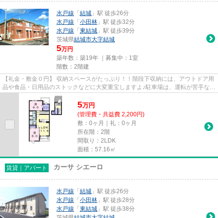
水戸線
「
結城
」駅 徒歩26分
水戸線
「
小田林
」駅 徒歩32分
水戸線
「
東結城
」駅 徒歩39分
茨城県
結城市
大字結城
5
万円
築年数：築19年 ｜募集中：
1室
階数：2階建
【礼金・敷金０円】 収納スペースがたっぷり！！階段下収納には、アウトドア用
品や食品・日用品のストックなどに大変重宝しますよ♪駐車場は、運転が苦手な方
にも安心してご利用頂ける...
5
万
円
(管理費・共益費 2,200円)
敷：0ヶ月｜礼：0ヶ月
所在階：2階
間取り：2LDK
面積：57.16㎡
カーサ シエーロ
賃貸｜アパート
水戸線
「
結城
」駅 徒歩26分
水戸線
「
小田林
」駅 徒歩28分
水戸線
「
東結城
」駅 徒歩38分
茨城県
結城市
大字結城