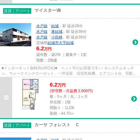
マイスターⅧ
賃貸｜アパート
水戸線
「
結城
」駅 徒歩28分
水戸線
「
東結城
」駅 徒歩38分
水戸線
「
小田林
」駅 徒歩39分
茨城県
結城市
大字結城
6.2
万円
築年数：築2年 ｜募集中：
1室
階数：2階建
■インターネット無料(NURO光)■ ペット可のお部屋です♪ＩＨシステムキッチ
ン、ウォークインクローゼット、一坪浴室、浴室乾燥機、エアコン２台、宅配ボ
ックス、全室照明完備！
6.2
万
円
(管理費・共益費 2,900円)
敷：0ヶ月｜礼：1ヶ月
所在階：1階
間取り：1LDK
面積：44.70㎡
カーサ フォレスト Ｃ
賃貸｜アパート