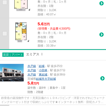
敷：0ヶ月｜礼：1ヶ月
所在階：1階
間取り：1LDK
面積：40.07㎡
5.6
万
円
(管理費・共益費 4,500円)
敷：0ヶ月｜礼：0ヶ月
所在階：2階
間取り：1LDK
面積：33.39㎡
エミアス Ⅰ
賃貸｜アパート
水戸線
「
結城
」駅 徒歩25分
水戸線
「
小田林
」駅 徒歩27分
水戸線
「
東結城
」駅 徒歩38分
茨城県
結城市
大字結城
5.8
万円
築年数：築8年 ｜募集中：
1室
階数：2階建
鉄骨造の築浅物件です！充実設備の１ＬＤＫ♪リビング・洋室それぞれにウォーク
インクローゼット付きで収納たっぷりです★インターネット無料・防犯カメラ完
備です！ ヨークタウン結城ま...