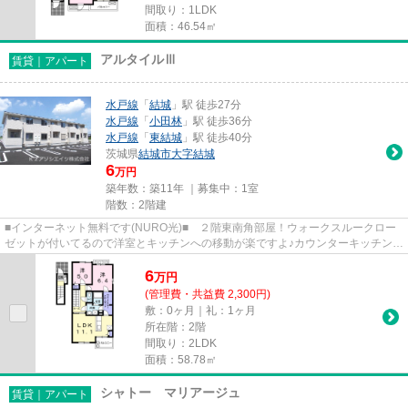
間取り：1LDK
面積：46.54㎡
アルタイルⅢ
賃貸｜アパート
水戸線
「
結城
」駅 徒歩27分
水戸線
「
小田林
」駅 徒歩36分
水戸線
「
東結城
」駅 徒歩40分
茨城県
結城市
大字結城
6
万円
築年数：築11年 ｜募集中：
1室
階数：2階建
■インターネット無料です(NURO光)■ ２階東南角部屋！ウォークスルークロー
ゼットが付いてるので洋室とキッチンへの移動が楽ですよ♪カウンターキッチン・
モニタ付インターホン・パント...
6
万
円
(管理費・共益費 2,300円)
敷：0ヶ月｜礼：1ヶ月
所在階：2階
間取り：2LDK
面積：58.78㎡
シャトー マリアージュ
賃貸｜アパート