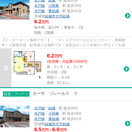
水戸線
「
結城
」駅 徒歩28分
水戸線
「
小田林
」駅 徒歩29分
水戸線
「
東結城
」駅 徒歩41分
茨城県
結城市
大字結城
6.2
万円
築年数：築14年 ｜募集中：
1室
階数：2階建
【インターネット無料です！】 「ＡＬＳＯＫホームセキュリティー」搭載物
件！２階角部屋、駐車場２台無料です！浴室はゆったり余裕の一坪タイプを採
用、窓も遮音性・断熱性に優れた...
6.2
万
円
(管理費・共益費 4,000円)
敷：0ヶ月｜礼：0ヶ月
所在階：2階
間取り：2LDK
面積：62.41㎡
カーサ ソレールⅡ Ｃ
賃貸｜アパート
水戸線
「
結城
」駅 徒歩28分
水戸線
「
小田林
」駅 徒歩29分
水戸線
「
東結城
」駅 徒歩41分
茨城県
結城市
大字結城
6.5
6.6
万円～
万円