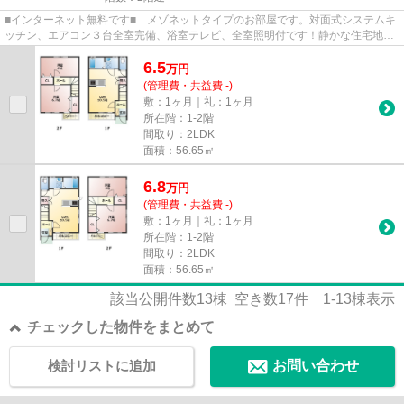
■インターネット無料です■ メゾネットタイプのお部屋です。対面式システムキ
ッチン、エアコン３台全室完備、浴室テレビ、全室照明付です！静かな住宅地に
立地しており、ドラックスト...
6.5
万
円
(管理費・共益費 -)
敷：1ヶ月｜礼：1ヶ月
所在階：1-2階
間取り：2LDK
面積：56.65㎡
6.8
万
円
(管理費・共益費 -)
敷：1ヶ月｜礼：1ヶ月
所在階：1-2階
間取り：2LDK
面積：56.65㎡
該当公開件数
13
棟 空き数
17
件
1-13
棟表示
チェックした物件をまとめて
検討リストに追加
お問い合わせ