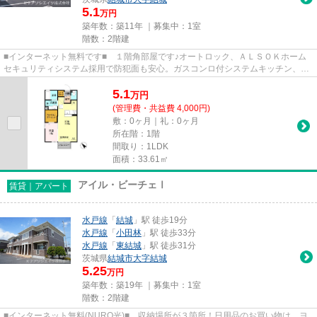
5.1
万円
築年数：築11年 ｜募集中：
1室
階数：2階建
■インターネット無料です■ １階角部屋です♪オートロック、ＡＬＳＯＫホーム
セキュリティシステム採用で防犯面も安心。ガスコンロ付システムキッチン、追
焚給湯、カウンター付洗髪洗面...
5.1
万
円
(管理費・共益費 4,000円)
敷：0ヶ月｜礼：0ヶ月
所在階：1階
間取り：1LDK
面積：33.61㎡
アイル・ビーチェⅠ
賃貸｜アパート
水戸線
「
結城
」駅 徒歩19分
水戸線
「
小田林
」駅 徒歩33分
水戸線
「
東結城
」駅 徒歩31分
茨城県
結城市
大字結城
5.25
万円
築年数：築19年 ｜募集中：
1室
階数：2階建
■インターネット無料(NURO光)■ 収納場所が３箇所！日用品のお買い物は、ヨ