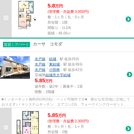
5.8
万
円
(管理費・共益費 3,000円)
敷：1ヶ月｜礼：0ヶ月
所在階：1階
間取り：1LDK
面積：46.00㎡
カーサ コモダ
賃貸｜アパート
水戸線
「
結城
」駅 徒歩26分
水戸線
「
東結城
」駅 徒歩38分
水戸線
「
小田林
」駅 徒歩42分
茨城県
結城市
大字結城
5.85
万円
築年数：築2年 ｜募集中：
1室
階数：2階建
■インターネット無料(NURO光)・ペット可物件です■ 静かな住宅地に立地して
おります♪ＩＨシステムキッチン、エアコン2台、ウォークインクローゼット、追
焚機能浴室、浴室乾燥機、TVイ...
5.85
万
円
(管理費・共益費 2,300円)
敷：0ヶ月｜礼：1ヶ月
所在階：2階