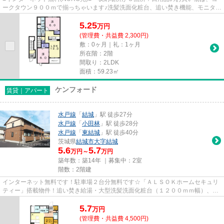
ークタウン９００ｍで揃っちゃいます♪洗髪洗面化粧台、追い焚き機能、モニタ付
インターホン、浴室乾燥、セキ...
5.25
万
円
(管理費・共益費 2,300円)
敷：0ヶ月｜礼：1ヶ月
所在階：2階
間取り：2LDK
面積：59.23㎡
ケンフォード
賃貸｜アパート
水戸線
「
結城
」駅 徒歩27分
水戸線
「
小田林
」駅 徒歩28分
水戸線
「
東結城
」駅 徒歩40分
茨城県
結城市
大字結城
5.6
5.7
万円～
万円
築年数：築14年 ｜募集中：
2室
階数：2階建
インターネット無料です！駐車場２台分無料です☆「ＡＬＳＯＫホームセキュリ
ティー」搭載物件！追い焚き給湯・大型洗髪洗面化粧台（１２００ｍｍ幅）、ウ
ォークインクロゼット、室内物...
5.7
万
円
(管理費・共益費 4,500円)