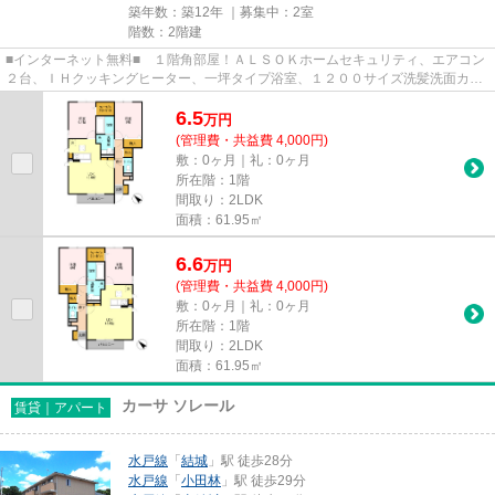
築年数：築12年 ｜募集中：
2室
階数：2階建
■インターネット無料■ １階角部屋！ＡＬＳＯＫホームセキュリティ、エアコン
２台、ＩＨクッキングヒーター、一坪タイプ浴室、１２００サイズ洗髪洗面カウ
ンター、ウォークインクロー...
6.5
万
円
(管理費・共益費 4,000円)
敷：0ヶ月｜礼：0ヶ月
所在階：1階
間取り：2LDK
面積：61.95㎡
6.6
万
円
(管理費・共益費 4,000円)
敷：0ヶ月｜礼：0ヶ月
所在階：1階
間取り：2LDK
面積：61.95㎡
カーサ ソレール
賃貸｜アパート
水戸線
「
結城
」駅 徒歩28分
水戸線
「
小田林
」駅 徒歩29分