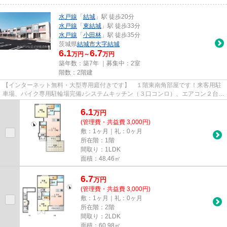
水戸線
「
結城
」駅 徒歩20分
水戸線
「
東結城
」駅 徒歩33分
水戸線
「
小田林
」駅 徒歩35分
茨城県
結城市
大字結城
6.1
6.7
万円～
万円
築年数：築7年 ｜募集中：
2室
階数：2階建
【インターネット無料・大型専用庭付きです】 １階東南角部屋です！来客用駐
車場、バイク専用駐輪場完備♪システムキッチン（３口コンロ）、エアコン２台、
全室照明、室内スライドドア...
6.1
万
円
(管理費・共益費 3,000円)
敷：1ヶ月｜礼：0ヶ月
所在階：1階
間取り：1LDK
面積：48.46㎡
6.7
万
円
(管理費・共益費 3,000円)
敷：1ヶ月｜礼：0ヶ月
所在階：2階
間取り：2LDK
面積：60.98㎡