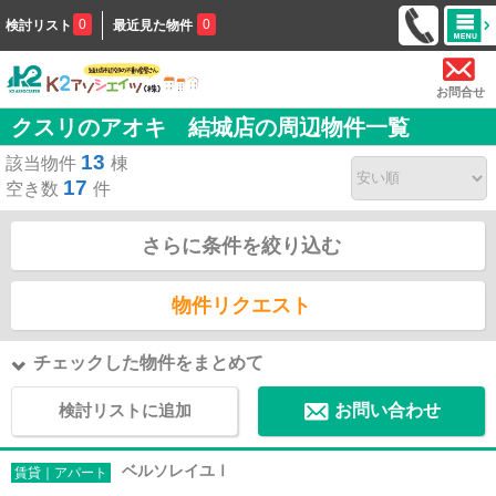
0
0
検討リスト
最近見た物件
お問合せ
クスリのアオキ 結城店の周辺物件一覧
13
該当物件
棟
17
空き数
件
さらに条件を絞り込む
物件リクエスト
チェックした物件をまとめて
検討リストに追加
お問い合わせ
ベルソレイユⅠ
賃貸｜アパート