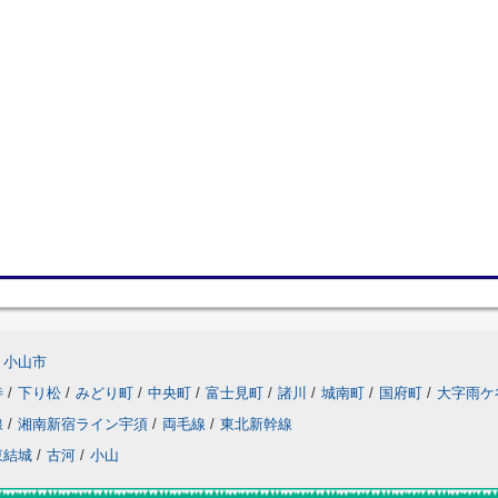
小山市
寺
/
下り松
/
みどり町
/
中央町
/
富士見町
/
諸川
/
城南町
/
国府町
/
大字雨ケ
線
/
湘南新宿ライン宇須
/
両毛線
/
東北新幹線
東結城
/
古河
/
小山