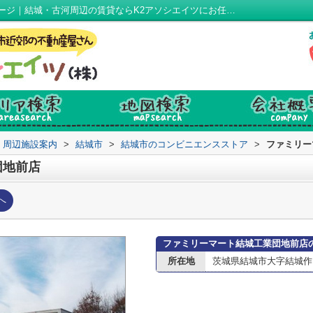
ファミリーマート結城工業団地前店情報ページ｜結城・古河周辺の賃貸ならK2アソシエイツにお任せ！
周辺施設案内
>
結城市
>
結城市のコンビニエンスストア
>
ファミリー
団地前店
へ
ファミリーマート結城工業団地前店
所在地
茨城県結城市大字結城作