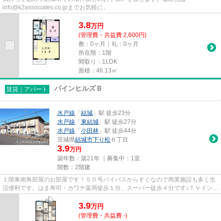
info@k2associates.co.jpまでお気軽に。
3.8
万
円
(管理費・共益費 2,600円)
敷：0ヶ月｜礼：0ヶ月
所在階：1階
間取り：1LDK
面積：46.13㎡
パインヒルズＢ
賃貸｜アパート
水戸線
「
結城
」駅 徒歩23分
水戸線
「
東結城
」駅 徒歩27分
水戸線
「
小田林
」駅 徒歩44分
茨城県
結城市
下り松
６丁目
3.9
万円
築年数：築21年 ｜募集中：
1室
階数：2階建
１階東南角部屋のお部屋です！５０号バイパスからすぐなので商業施設も多く生
活便利です。はま寿司・カワチ薬局徒歩１分、スーパー徒歩４分です♪ＴＶインタ
ーホン・ウォシュレット・ウ...
3.9
万
円
(管理費・共益費 -)