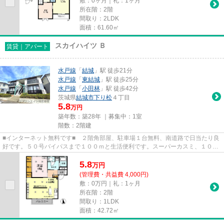
敷：0ヶ月｜礼：1ヶ月
所在階：2階
間取り：2LDK
面積：61.60㎡
スカイハイツ Ｂ
賃貸｜アパート
水戸線
「
結城
」駅 徒歩21分
水戸線
「
東結城
」駅 徒歩25分
水戸線
「
小田林
」駅 徒歩42分
茨城県
結城市
下り松
４丁目
5.8
万円
築年数：築28年 ｜募集中：
1室
階数：2階建
■インターネット無料です■ ２階角部屋、駐車場１台無料、南道路で日当たり良
好です。５０号バイパスまで１００ｍと生活便利です。スーパーカスミ、１００
円ショップセリアまで２００...
5.8
万
円
(管理費・共益費 4,000円)
敷：0万円｜礼：1ヶ月
所在階：2階
間取り：1LDK
面積：42.72㎡