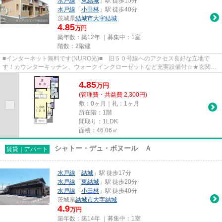
水戸線
「
東結城
」駅 徒歩15分
水戸線
「
小田林
」駅 徒歩40分
茨城県
結城市
大字結城
4.85
万円
築年数：築12年 ｜募集中：
1室
階数：2階建
■インターネット無料です(NURO光)■ 旧５０号線へのアクセス良好な立地で
す！カウンターキッチン、ウォークインクローゼットなど充実設備付☆★玄関か
ら、お部屋の中は見えない間取りに...
4.85
万
円
(管理費・共益費 2,300円)
敷：0ヶ月｜礼：1ヶ月
所在階：1階
間取り：1LDK
面積：46.06㎡
シャトー・デュ・ボヌール Ａ
賃貸｜アパート
水戸線
「
結城
」駅 徒歩17分
水戸線
「
東結城
」駅 徒歩20分
水戸線
「
小田林
」駅 徒歩40分
茨城県
結城市
大字結城
4.9
万円
築年数：築14年 ｜募集中：
1室