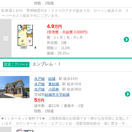
階数：2階建
駐車場１台付、専用物置付き！クスリのアオキ徒歩３分、ローソン徒歩４分、ス
ーパーカスミ徒歩９分にございます。
4.9
万
円
(管理費・共益費 3,000円)
敷：1ヶ月｜礼：0ヶ月
所在階：1階
間取り：1LDK
面積：29.25㎡
エンブレム・Ｉ
賃貸｜アパート
水戸線
「
結城
」駅 徒歩14分
水戸線
「
東結城
」駅 徒歩16分
水戸線
「
小田林
」駅 徒歩39分
茨城県
結城市
大字結城
5
万円
築年数：築11年 ｜募集中：
1室
階数：2階建
■インターネット無料です■ ２階角部屋のお部屋です！静かな住宅街に立地して
います。カウンターキッチン・エアコン２台・洗髪洗面化粧台・追い焚き・モニ
タ付インターホン・ガスコン...