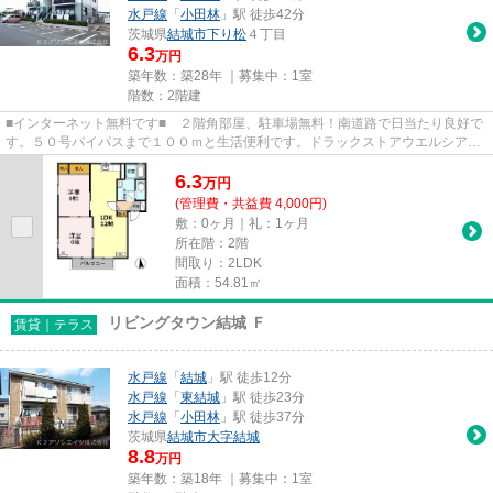
水戸線
「
小田林
」駅 徒歩42分
茨城県
結城市
下り松
４丁目
6.3
万円
築年数：築28年 ｜募集中：
1室
階数：2階建
■インターネット無料です■ ２階角部屋、駐車場無料！南道路で日当たり良好で
す。５０号バイパスまで１００ｍと生活便利です。ドラックストアウエルシアま
で１００ｍ、スーパーカスミ...
6.3
万
円
(管理費・共益費 4,000円)
敷：0ヶ月｜礼：1ヶ月
所在階：2階
間取り：2LDK
面積：54.81㎡
リビングタウン結城 Ｆ
賃貸｜テラス
水戸線
「
結城
」駅 徒歩12分
水戸線
「
東結城
」駅 徒歩23分
水戸線
「
小田林
」駅 徒歩37分
茨城県
結城市
大字結城
8.8
万円
築年数：築18年 ｜募集中：
1室