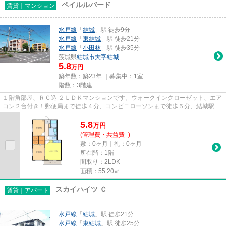
ペイルルバード
賃貸｜マンション
水戸線
「
結城
」駅 徒歩9分
水戸線
「
東結城
」駅 徒歩21分
水戸線
「
小田林
」駅 徒歩35分
茨城県
結城市
大字結城
5.8
万円
築年数：築23年 ｜募集中：
1室
階数：3階建
１階角部屋、ＲＣ造 ２ＬＤＫマンションです。ウォークインクローゼット、エア
コン２台付き！郵便局まで徒歩４分、コンビニローソンまで徒歩５分、結城駅ま
で徒歩９分。礼金敷金なし、...
5.8
万
円
(管理費・共益費 -)
敷：0ヶ月｜礼：0ヶ月
所在階：1階
間取り：2LDK
面積：55.20㎡
スカイハイツ Ｃ
賃貸｜アパート
水戸線
「
結城
」駅 徒歩21分
水戸線
「
東結城
」駅 徒歩25分