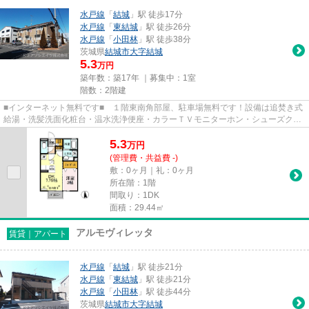
水戸線
「
結城
」駅 徒歩17分
水戸線
「
東結城
」駅 徒歩26分
水戸線
「
小田林
」駅 徒歩38分
茨城県
結城市
大字結城
5.3
万円
築年数：築17年 ｜募集中：
1室
階数：2階建
■インターネット無料です■ １階東南角部屋、駐車場無料です！設備は追焚き式
給湯・洗髪洗面化粧台・温水洗浄便座・カラーＴＶモニターホン・シューズクロ
ークなど充実しております。1...
5.3
万
円
(管理費・共益費 -)
敷：0ヶ月｜礼：0ヶ月
所在階：1階
間取り：1DK
面積：29.44㎡
アルモヴィレッタ
賃貸｜アパート
水戸線
「
結城
」駅 徒歩21分
水戸線
「
東結城
」駅 徒歩21分
水戸線
「
小田林
」駅 徒歩44分
茨城県
結城市
大字結城