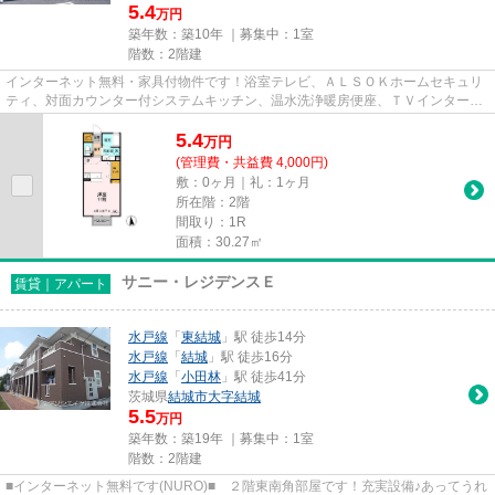
5.4
万円
築年数：築10年 ｜募集中：
1室
階数：2階建
インターネット無料・家具付物件です！浴室テレビ、ＡＬＳＯＫホームセキュリ
ティ、対面カウンター付システムキッチン、温水洗浄暖房便座、ＴＶインターホ
ン、シャッター雨戸、追い焚...
5.4
万
円
(管理費・共益費 4,000円)
敷：0ヶ月｜礼：1ヶ月
所在階：2階
間取り：1R
面積：30.27㎡
サニー・レジデンスＥ
賃貸｜アパート
水戸線
「
東結城
」駅 徒歩14分
水戸線
「
結城
」駅 徒歩16分
水戸線
「
小田林
」駅 徒歩41分
茨城県
結城市
大字結城
5.5
万円
築年数：築19年 ｜募集中：
1室
階数：2階建
■インターネット無料です(NURO)■ ２階東南角部屋です！充実設備♪あってうれ