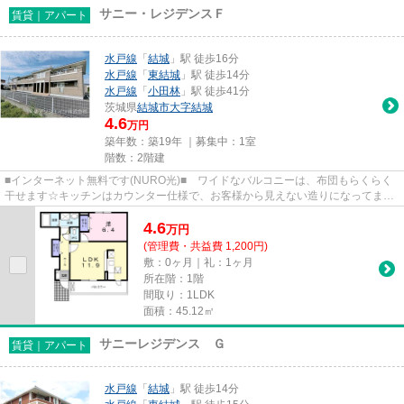
サニー・レジデンスＦ
賃貸｜アパート
水戸線
「
結城
」駅 徒歩16分
水戸線
「
東結城
」駅 徒歩14分
水戸線
「
小田林
」駅 徒歩41分
茨城県
結城市
大字結城
4.6
万円
築年数：築19年 ｜募集中：
1室
階数：2階建
■インターネット無料です(NURO光)■ ワイドなバルコニーは、布団もらくらく
干せます☆キッチンはカウンター仕様で、お客様から見えない造りになってま
す！洗髪洗面化粧台・追い焚き・モ...
4.6
万
円
(管理費・共益費 1,200円)
敷：0ヶ月｜礼：1ヶ月
所在階：1階
間取り：1LDK
面積：45.12㎡
サニーレジデンス Ｇ
賃貸｜アパート
水戸線
「
結城
」駅 徒歩14分