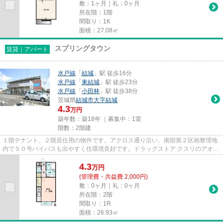
敷：1ヶ月｜礼：0ヶ月
所在階：1階
間取り：1K
面積：27.08㎡
スプリングタウン
賃貸｜アパート
水戸線
「
結城
」駅 徒歩16分
水戸線
「
東結城
」駅 徒歩23分
水戸線
「
小田林
」駅 徒歩38分
茨城県
結城市
大字結城
4.3
万円
築年数：築18年 ｜募集中：
1室
階数：2階建
１階テナント、２階居住用の物件です。アクロス通り沿い、南部第２区画整理地
内で５０号バイパスも出やすく住環境良好です。ドラッグストア クスリのアオキ
が徒歩1分にありお買い物便...
4.3
万
円
(管理費・共益費 2,000円)
敷：0ヶ月｜礼：0ヶ月
所在階：2階
間取り：1R
面積：26.93㎡