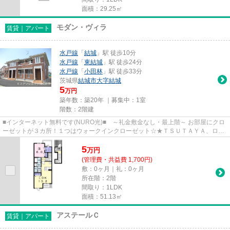
面積：29.25㎡
モダン・ヴィラ
賃貸｜アパート
水戸線
「
結城
」駅 徒歩10分
水戸線
「
東結城
」駅 徒歩24分
水戸線
「
小田林
」駅 徒歩33分
茨城県
結城市
大字結城
5
万円
築年数：築20年 ｜募集中：
1室
階数：2階建
■インターネット無料です(NURO光)■ ～礼金敷金なし・最上階～ お部屋にクロ
ーゼットが３カ所！１つはウォークインクローゼット☆★ＴＳＵＴＡＹＡ、ロー
ソンまで４３０ｍ。クスリのアオ...
5
万
円
(管理費・共益費 1,700円)
敷：0ヶ月｜礼：0ヶ月
所在階：2階
間取り：1LDK
面積：51.13㎡
アステールＣ
賃貸｜アパート