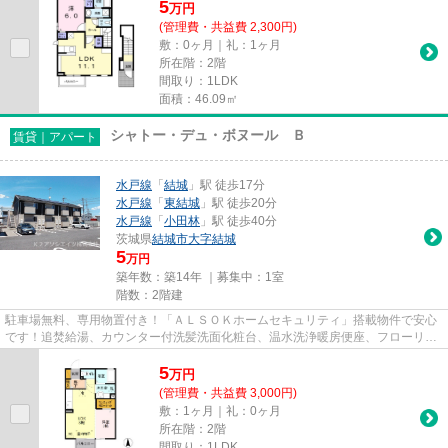
5
万
円
(管理費・共益費 2,300円)
敷：0ヶ月｜礼：1ヶ月
所在階：2階
間取り：1LDK
面積：46.09㎡
シャトー・デュ・ボヌール Ｂ
賃貸｜アパート
水戸線
「
結城
」駅 徒歩17分
水戸線
「
東結城
」駅 徒歩20分
水戸線
「
小田林
」駅 徒歩40分
茨城県
結城市
大字結城
5
万円
築年数：築14年 ｜募集中：
1室
階数：2階建
駐車場無料、専用物置付き！「ＡＬＳＯＫホームセキュリティ」搭載物件で安心
です！追焚給湯、カウンター付洗髪洗面化粧台、温水洗浄暖房便座、フローリン
グ、エアコン、ＢＳアンテナ...
5
万
円
(管理費・共益費 3,000円)
敷：1ヶ月｜礼：0ヶ月
所在階：2階
間取り：1LDK