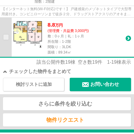
階数：2階建
【インターネット無料(Wi-Fi対応)です！】 戸建感覚のメゾネットタイプで大型専
用庭付き。コンビニローソンまで徒歩２分、ドラッグストアクスリのアオキまで
徒歩４分、スーパーカスミ...
8.8
万
円
(管理費・共益費 3,000円)
敷：0ヶ月｜礼：1ヶ月
所在階：1-2階
間取り：3LDK
面積：89.34㎡
該当公開件数
19
棟 空き数
19
件
1-19
棟表示
チェックした物件をまとめて
検討リストに追加
お問い合わせ
さらに条件を絞り込む
物件リクエスト