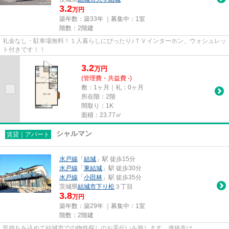
3.2
万円
築年数：築33年 ｜募集中：
1室
階数：2階建
礼金なし・駐車場無料！１人暮らしにぴったり♪ＴＶインターホン、ウォシュレッ
ト付きです！！
3.2
万
円
(管理費・共益費 -)
敷：1ヶ月｜礼：0ヶ月
所在階：2階
間取り：1K
面積：23.77㎡
シャルマン
賃貸｜アパート
水戸線
「
結城
」駅 徒歩15分
水戸線
「
東結城
」駅 徒歩30分
水戸線
「
小田林
」駅 徒歩35分
茨城県
結城市
下り松
３丁目
3.8
万円
築年数：築29年 ｜募集中：
1室
階数：2階建
気持ちを込めて結城市での物件探しのお手伝いを致します。連絡先は