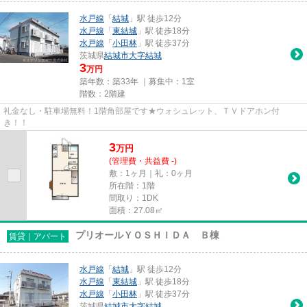
水戸線
「
結城
」駅 徒歩12分
水戸線
「
東結城
」駅 徒歩18分
水戸線
「
小田林
」駅 徒歩37分
茨城県
結城市
大字結城
3
万円
築年数：築33年 ｜募集中：
1室
階数：2階建
礼金なし・駐車場無料！1階角部屋です★ウォシュレット、ＴＶドアホン付
き！！
3
万
円
(管理費・共益費 -)
敷：1ヶ月｜礼：0ヶ月
所在階：1階
間取り：1DK
面積：27.08㎡
プリオールＹＯＳＨＩＤＡ Ｂ棟
賃貸｜アパート
水戸線
「
結城
」駅 徒歩12分
水戸線
「
東結城
」駅 徒歩18分
水戸線
「
小田林
」駅 徒歩37分
茨城県
結城市
大字結城