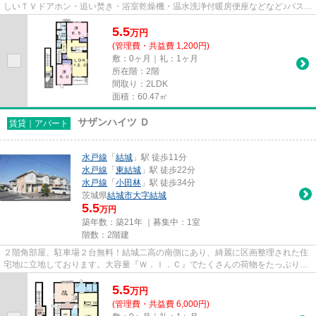
しいＴＶドアホン・追い焚き・浴室乾燥機・温水洗浄付暖房便座などなど♪バス・
洗面脱衣所・トイレ独立タイ...
5.5
万
円
(管理費・共益費 1,200円)
敷：0ヶ月｜礼：1ヶ月
所在階：2階
間取り：2LDK
面積：60.47㎡
サザンハイツ Ｄ
賃貸｜アパート
水戸線
「
結城
」駅 徒歩11分
水戸線
「
東結城
」駅 徒歩22分
水戸線
「
小田林
」駅 徒歩34分
茨城県
結城市
大字結城
5.5
万円
築年数：築21年 ｜募集中：
1室
階数：2階建
２階角部屋、駐車場２台無料！結城二高の南側にあり、綺麗に区画整理された住
宅地に立地しております。大容量『Ｗ．Ｉ．Ｃ』でたくさんの荷物をたっぷり収
納できます♪
5.5
万
円
(管理費・共益費 6,000円)