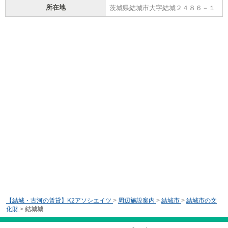
所在地
茨城県結城市大字結城２４８６－１
【結城・古河の賃貸】K2アソシエイツ
>
周辺施設案内
>
結城市
>
結城市の文
化財
>
結城城