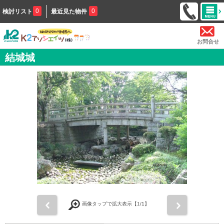
0
0
検討リスト
最近見た物件
お問合せ
結城城
前
次
画像タップで拡大表示【
1
/1】