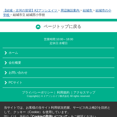
【結城・古河の賃貸】K2アソシエイツ
>
周辺施設案内
>
結城市
>
結城市の小
学校
>
結城市立 結城西小学校
ページトップに戻る
営業時間:10:00～18:00
定休日:水曜日
ホーム
会社概要
お問い合わせ
PCサイト
プライバシーポリシー
利用規約
｜アクセスマップ
｜
Copyright(c) Ｋ２アソシエイツ株式会社 All rights reserved.
当サイトでは、お客様の当サイト利用状況把握、サービス向上検討を目的と
して、クッキー（Cookie）を使用しています。
詳しくは、当社の
「Cookieの取扱いについて」
をご確認ください。