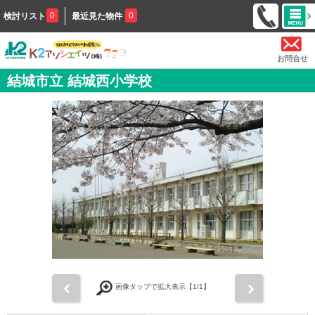
0
0
検討リスト
最近見た物件
お問合せ
結城市立 結城西小学校
前
次
画像タップで拡大表示【
1
/1】