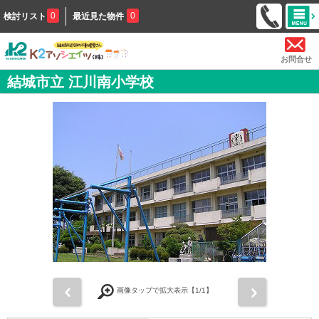
0
0
検討リスト
最近見た物件
お問合せ
結城市立 江川南小学校
前
次
画像タップで拡大表示【
1
/1】