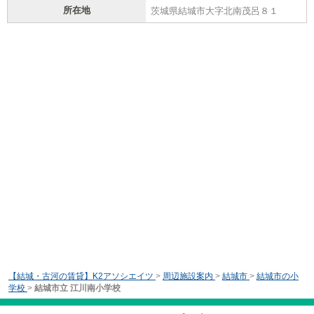
所在地
茨城県結城市大字北南茂呂８１
【結城・古河の賃貸】K2アソシエイツ
>
周辺施設案内
>
結城市
>
結城市の小
学校
>
結城市立 江川南小学校