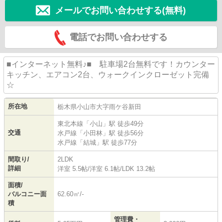
メールでお問い合わせする(無料)
電話でお問い合わせする
■インターネット無料♪■ 駐車場2台無料です！カウンター
キッチン、エアコン2台、ウォークインクローゼット完備
☆
所在地
栃木県
小山市
大字雨ケ谷新田
東北本線
「
小山
」駅 徒歩49分
交通
水戸線
「
小田林
」駅 徒歩56分
水戸線
「
結城
」駅 徒歩77分
間取り/
2LDK
詳細
洋室 5.5帖
/
洋室 6.1帖
/
LDK 13.2帖
面積/
バルコニー面
62.60㎡/-
積
管理費・