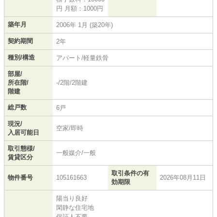
円 月額：1000円
築年月
2006年 1月 (築20年)
契約期間
2年
種別/構造
アパート/軽量鉄骨
部屋/
所在階/
-/2階/2階建
階建
総戸数
6戸
現況/
空家/即時
入居可能日
取引態様/
一般媒介/一般
賃貸区分
取引条件の有
物件番号
105161663
2026年08月11日
効期限
陽当り良好
閑静な住宅地
保証人不要