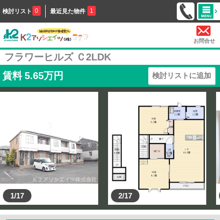
0
1
検討リスト
最近見た物件
お問合せ
フラワーヒルズ Ｃ2LDK
賃料
5.65
万円
検討リストに追加
1/17
2/17