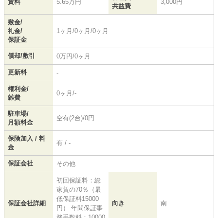
賃料
5.65万円
3,000円
共益費
敷金/
礼金/
1ヶ月/0ヶ月/0ヶ月
保証金
償却/敷引
0万円/0ヶ月
更新料
-
権利金/
0ヶ月/-
雑費
駐車場/
空有(2台)/0円
月額料金
保険加入 / 料
有 / -
金
保証会社
その他
初回保証料：総
家賃の70％（最
低保証料15000
保証会社詳細
向き
南
円） 年間保証事
務手数料：10000