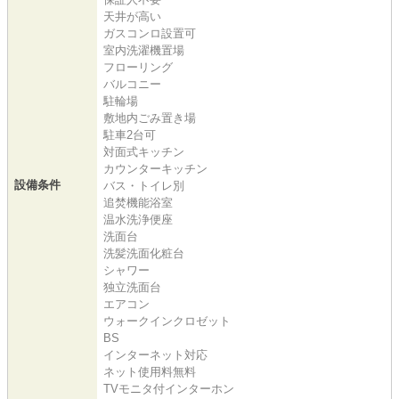
天井が高い
ガスコンロ設置可
室内洗濯機置場
フローリング
バルコニー
駐輪場
敷地内ごみ置き場
駐車2台可
対面式キッチン
カウンターキッチン
設備条件
バス・トイレ別
追焚機能浴室
温水洗浄便座
洗面台
洗髪洗面化粧台
シャワー
独立洗面台
エアコン
ウォークインクロゼット
BS
インターネット対応
ネット使用料無料
TVモニタ付インターホン