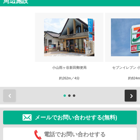
周辺施設
小山雨ヶ谷新田郵便局
セブンイレブン 
約262m／4分
約824
前
メールでお問い合わせする(無料)
電話でお問い合わせする