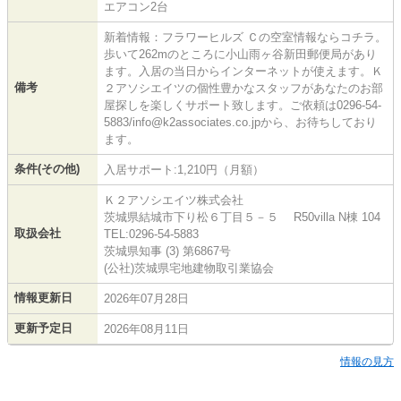
エアコン2台
新着情報：フラワーヒルズ Ｃの空室情報ならコチラ。
歩いて262mのところに小山雨ヶ谷新田郵便局があり
ます。入居の当日からインターネットが使えます。Ｋ
備考
２アソシエイツの個性豊かなスタッフがあなたのお部
屋探しを楽しくサポート致します。ご依頼は0296-54-
5883/info@k2associates.co.jpから、お待ちしており
ます。
条件(その他)
入居サポート:1,210円（月額）
Ｋ２アソシエイツ株式会社
茨城県結城市下り松６丁目５－５ R50villa N棟 104
取扱会社
TEL:0296-54-5883
茨城県知事 (3) 第6867号
(公社)茨城県宅地建物取引業協会
情報更新日
2026年07月28日
更新予定日
2026年08月11日
情報の見方