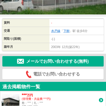
賃料
-
交通
水戸線
「
下館
」駅 徒歩6分
間取り(面積)
-(-)
築年月
2003年 12月(築22年)
メールでお問い合わせする(無料)
電話でお問い合わせする
過去掲載物件一覧
***
万円
(管理費・共益費 ***円)
敷：***｜礼：***