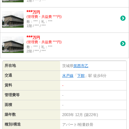
1階 / *** / ***
***
万円
(管理費・共益費 ***円)
敷：***｜礼：***
1階 / *** / ***
***
万円
(管理費・共益費 ***円)
敷：***｜礼：***
2階 / *** / ***
所在地
茨城県
筑西市
乙
交通
水戸線
「
下館
」駅 徒歩6分
賃料
-
管理費等
-
面積
-
築年数
2003年 12月 (築22年)
種別/構造
アパート/軽量鉄骨