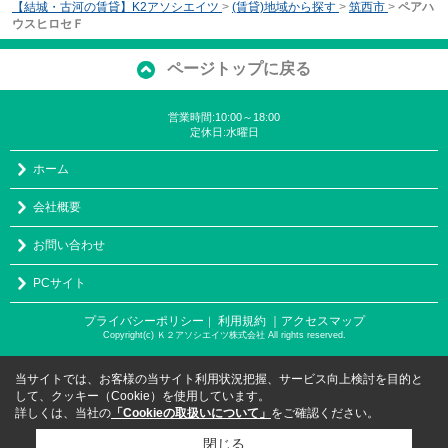
【結城・古河の賃貸】K2アソシエイツ
>
(賃貸)地域から探す
>
筑西市
>
ペアハ
ウスヒロセＦ
ページトップに戻る
営業時間:10:00～18:00
定休日:水曜日
ホーム
会社概要
お問い合わせ
PCサイト
プライバシーポリシー
利用規約
｜アクセスマップ
｜
Copyright(c) Ｋ２アソシエイツ株式会社 All rights reserved.
当サイトでは、お客様の当サイト利用状況把握、サービス向上検討を目的と
して、クッキー（Cookie）を使用しています。
詳しくは、当社の
「Cookieの取扱いについて」
をご確認ください。
閉じる