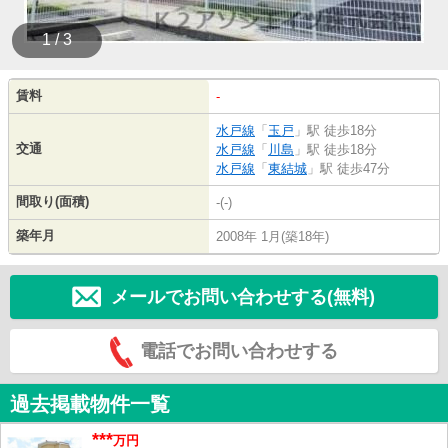
1 / 3
賃料
-
水戸線
「
玉戸
」駅 徒歩18分
交通
水戸線
「
川島
」駅 徒歩18分
水戸線
「
東結城
」駅 徒歩47分
間取り(面積)
-(-)
築年月
2008年 1月(築18年)
メールでお問い合わせする(無料)
電話でお問い合わせする
過去掲載物件一覧
***
万円