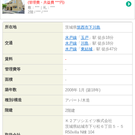
(管理費・共益費 ***円)
敷：***｜礼：***
2階 / *** / ***
所在地
茨城県
筑西市
下川島
水戸線
「
玉戸
」駅 徒歩18分
交通
水戸線
「
川島
」駅 徒歩18分
水戸線
「
東結城
」駅 徒歩47分
賃料
-
管理費等
-
面積
-
築年数
2008年 1月 (築18年)
種別/構造
アパート/木造
階建
2階建
Ｋ２アソシエイツ株式会社
茨城県結城市下り松６丁目５－５
R50villa N棟 104
取扱会社