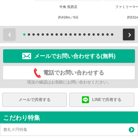
牛角 筑西店
ファミリーマ
約418m／6分
約531
前
メールでお問い合わせする(無料)
電話でお問い合わせする
現況の確認はお気軽にお問い合わせください。
メールで共有する
LINEで共有する
こだわり特集
敷礼０円特集