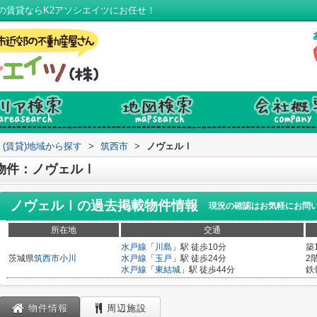
の賃貸ならK2アソシエイツにお任せ！
(賃貸)地域から探す
>
筑西市
>
ノヴェルⅠ
物件：ノヴェルⅠ
ノヴェルⅠ
の過去掲載物件情報
現況の確認はお気軽にお問
所在地
交通
水戸線
「
川島
」駅 徒歩10分
築
茨城県
筑西市
小川
水戸線
「
玉戸
」駅 徒歩24分
2
水戸線
「
東結城
」駅 徒歩44分
鉄
物件情報
周辺施設