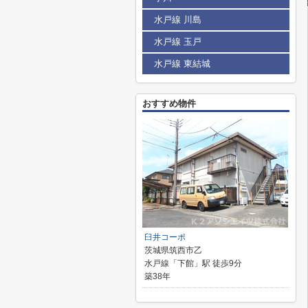
水戸線 川島
水戸線 玉戸
水戸線 東結城
おすすめ物件
臼井コーポ
茨城県筑西市乙
水戸線「下館」駅 徒歩9分
築38年