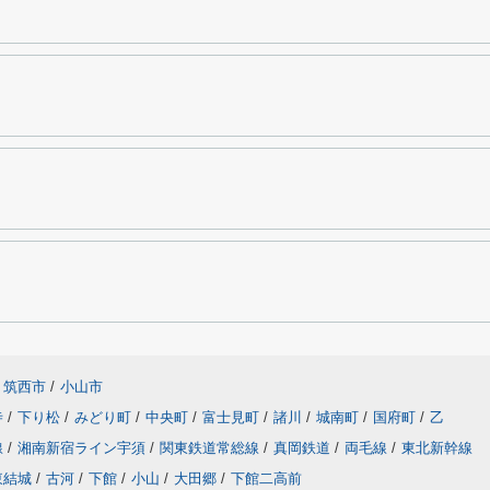
筑西市
/
小山市
寺
/
下り松
/
みどり町
/
中央町
/
富士見町
/
諸川
/
城南町
/
国府町
/
乙
線
/
湘南新宿ライン宇須
/
関東鉄道常総線
/
真岡鉄道
/
両毛線
/
東北新幹線
東結城
/
古河
/
下館
/
小山
/
大田郷
/
下館二高前