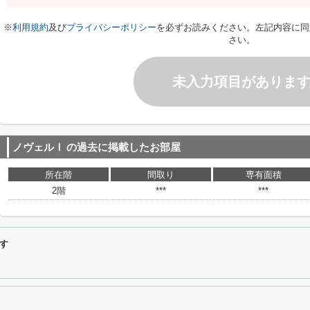
※
利用規約
及び
プライバシーポリシー
を必ずお読みください。左記内容に同
さい。
未入力項目がありま
ノヴェルⅠ
の過去に掲載したお部屋
所在階
間取り
専有面積
2階
***
***
す