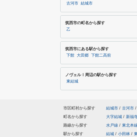
古河市
結城市
筑西市の町名から探す
乙
筑西市にある駅から探す
下館
大田郷
下館二高前
ノヴェルⅠ周辺の駅から探す
東結城
市区町村から探す
結城市
/
古河市
/
町名から探す
大字結城
/
新福
路線から探す
水戸線
/
東北本
駅から探す
結城
/
小田林
/