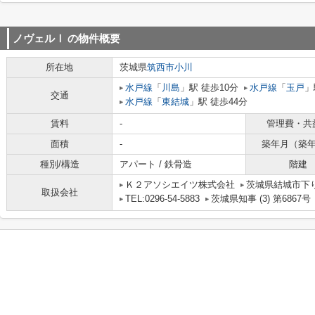
ノヴェルⅠ
の物件概要
所在地
茨城県
筑西市
小川
水戸線
「
川島
」駅 徒歩10分
水戸線
「
玉戸
」
交通
水戸線
「
東結城
」駅 徒歩44分
賃料
-
管理費・共
面積
-
築年月（築
種別/構造
アパート / 鉄骨造
階建
Ｋ２アソシエイツ株式会社
茨城県結城市下り松
取扱会社
TEL:0296-54-5883
茨城県知事 (3) 第6867号