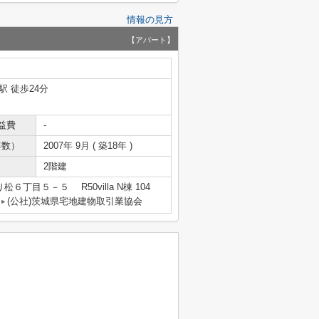
情報の見方
【アパート】
駅 徒歩24分
益費
-
年数）
2007年 9月 ( 築18年 )
2階建
６丁目５－５ R50villa N棟 104
(公社)茨城県宅地建物取引業協会