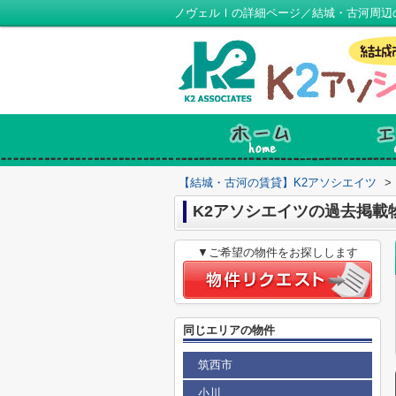
ノヴェルⅠの詳細ページ／結城・古河周辺
【結城・古河の賃貸】K2アソシエイツ
>
K2アソシエイツの過去掲載
▼ご希望の物件をお探しします
同じエリアの物件
筑西市
小川