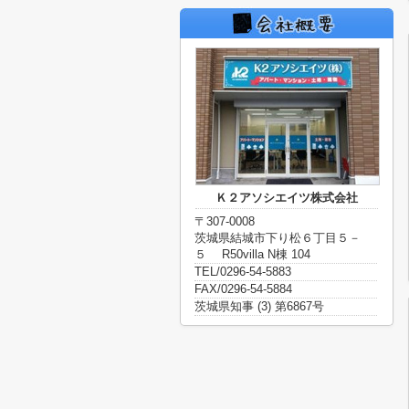
Ｋ２アソシエイツ株式会社
〒307-0008
茨城県結城市下り松６丁目５－
５ R50villa N棟 104
TEL/0296-54-5883
FAX/0296-54-5884
茨城県知事 (3) 第6867号