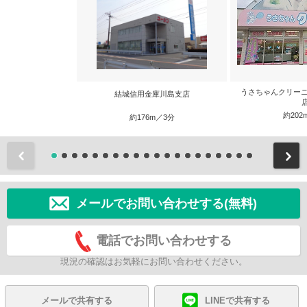
うさちゃんクリーニン
結城信用金庫川島支店
約202
約176m／3分
前
メールでお問い合わせする(無料)
電話でお問い合わせする
現況の確認はお気軽にお問い合わせください。
メールで共有する
LINEで共有する