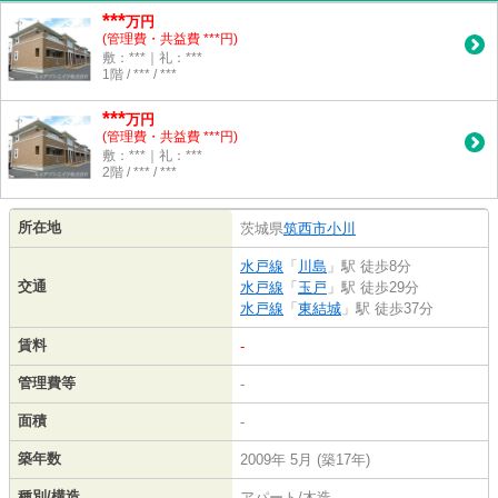
***
万円
(管理費・共益費 ***円)
敷：***｜礼：***
1階 / *** / ***
***
万円
(管理費・共益費 ***円)
敷：***｜礼：***
2階 / *** / ***
所在地
茨城県
筑西市
小川
水戸線
「
川島
」駅 徒歩8分
交通
水戸線
「
玉戸
」駅 徒歩29分
水戸線
「
東結城
」駅 徒歩37分
賃料
-
管理費等
-
面積
-
築年数
2009年 5月 (築17年)
種別/構造
アパート/木造