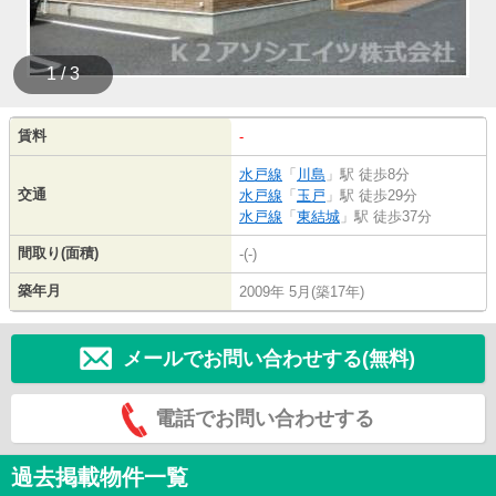
1 / 3
賃料
-
水戸線
「
川島
」駅 徒歩8分
交通
水戸線
「
玉戸
」駅 徒歩29分
水戸線
「
東結城
」駅 徒歩37分
間取り(面積)
-(-)
築年月
2009年 5月(築17年)
メールでお問い合わせする(無料)
電話でお問い合わせする
過去掲載物件一覧