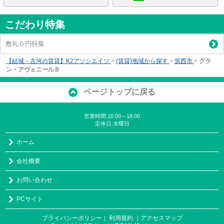
こだわり特集
敷礼０円特集
【結城・古河の賃貸】K2アソシエイツ
>
(賃貸)地域から探す
>
筑西市
>
グラ
ン・アヴェニールＢ
ページトップに戻る
営業時間:10:00～18:00
定休日:水曜日
ホーム
会社概要
お問い合わせ
PCサイト
プライバシーポリシー
利用規約
｜アクセスマップ
｜