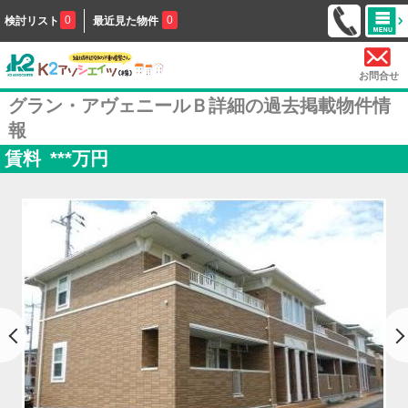
0
0
検討リスト
最近見た物件
お問合せ
グラン・アヴェニールＢ詳細の過去掲載物件情
報
賃料
***
万円