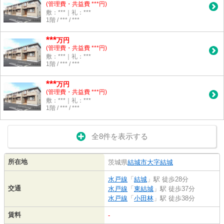
(管理費・共益費 ***円)
敷：***｜礼：***
1階 / *** / ***
***
万円
(管理費・共益費 ***円)
敷：***｜礼：***
1階 / *** / ***
***
万円
(管理費・共益費 ***円)
敷：***｜礼：***
1階 / *** / ***
全8件を表示する
所在地
茨城県
結城市
大字結城
水戸線
「
結城
」駅 徒歩28分
交通
水戸線
「
東結城
」駅 徒歩37分
水戸線
「
小田林
」駅 徒歩38分
賃料
-