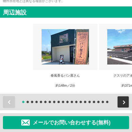
物件所在地とは異なる場合がございます。
周辺施設
春風香るパン屋さん
クスリのア
約148m／2分
約371
前
メールでお問い合わせする(無料)