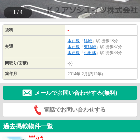
1 / 4
賃料
-
水戸線
「
結城
」駅 徒歩28分
交通
水戸線
「
東結城
」駅 徒歩37分
水戸線
「
小田林
」駅 徒歩38分
間取り(面積)
-(-)
築年月
2014年 2月(築12年)
メールでお問い合わせする(無料)
電話でお問い合わせする
過去掲載物件一覧
***
万円