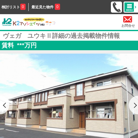
0
0
検討リスト
最近見た物件
お問合せ
ヴェガ ユウキⅡ詳細の過去掲載物件情報
賃料
***
万円