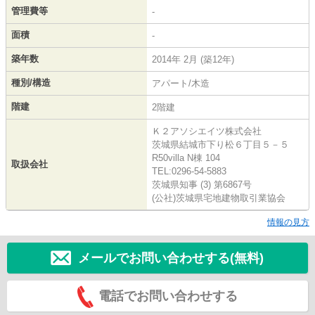
管理費等
-
面積
-
築年数
2014年 2月 (築12年)
種別/構造
アパート/木造
階建
2階建
Ｋ２アソシエイツ株式会社
茨城県結城市下り松６丁目５－５
R50villa N棟 104
取扱会社
TEL:0296-54-5883
茨城県知事 (3) 第6867号
(公社)茨城県宅地建物取引業協会
情報の見方
メールでお問い合わせする(無料)
電話でお問い合わせする