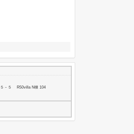
 R50villa N棟 104