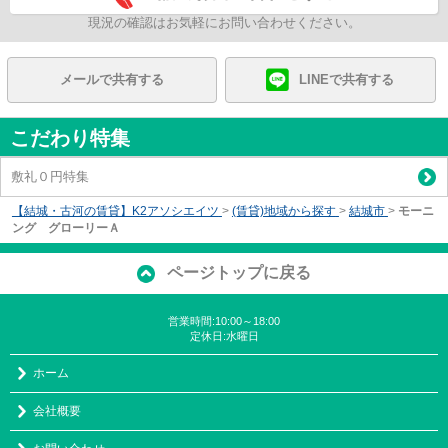
現況の確認はお気軽にお問い合わせください。
メールで共有する
LINEで共有する
こだわり特集
敷礼０円特集
【結城・古河の賃貸】K2アソシエイツ
>
(賃貸)地域から探す
>
結城市
>
モーニ
ング グローリーＡ
ページトップに戻る
営業時間:10:00～18:00
定休日:水曜日
ホーム
会社概要