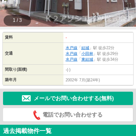
1 / 3
賃料
-
水戸線
「
結城
」駅 徒歩22分
交通
水戸線
「
小田林
」駅 徒歩29分
水戸線
「
東結城
」駅 徒歩34分
間取り(面積)
-(-)
築年月
2002年 7月(築24年)
メールでお問い合わせする(無料)
電話でお問い合わせする
過去掲載物件一覧