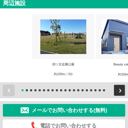
周辺施設
四ツ京近隣公園
Beauty sa
約235m／3分
約326
前
メールでお問い合わせする(無料)
電話でお問い合わせする