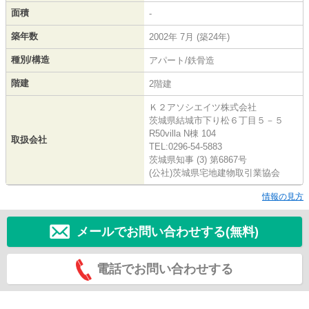
面積
-
築年数
2002年 7月 (築24年)
種別/構造
アパート/鉄骨造
階建
2階建
Ｋ２アソシエイツ株式会社
茨城県結城市下り松６丁目５－５
R50villa N棟 104
取扱会社
TEL:0296-54-5883
茨城県知事 (3) 第6867号
(公社)茨城県宅地建物取引業協会
情報の見方
メールでお問い合わせする(無料)
電話でお問い合わせする