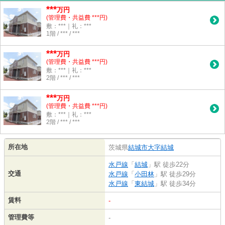
***
万円
(管理費・共益費 ***円)
敷：***｜礼：***
1階 / *** / ***
***
万円
(管理費・共益費 ***円)
敷：***｜礼：***
2階 / *** / ***
***
万円
(管理費・共益費 ***円)
敷：***｜礼：***
2階 / *** / ***
所在地
茨城県
結城市
大字結城
水戸線
「
結城
」駅 徒歩22分
交通
水戸線
「
小田林
」駅 徒歩29分
水戸線
「
東結城
」駅 徒歩34分
賃料
-
管理費等
-