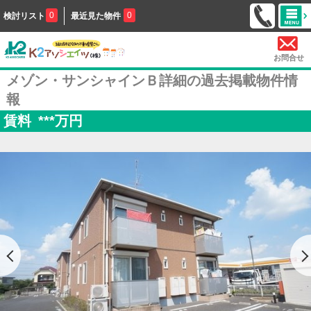
0
0
検討リスト
最近見た物件
お問合せ
メゾン・サンシャインＢ詳細の過去掲載物件情
報
賃料
***
万円