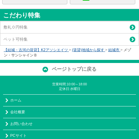
こだわり特集
敷礼０円特集
ペット可特集
【結城・古河の賃貸】K2アソシエイツ
>
(賃貸)地域から探す
>
結城市
>
メゾ
ン・サンシャインＢ
ページトップに戻る
営業時間:10:00～18:00
定休日:水曜日
ホーム
会社概要
お問い合わせ
PCサイト