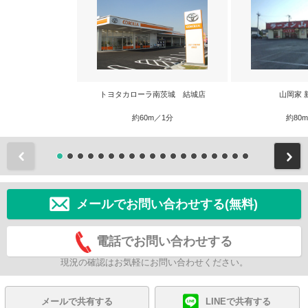
トヨタカローラ南茨城 結城店
山岡家 
約60m／1分
約80
前
メールでお問い合わせする(無料)
電話でお問い合わせする
現況の確認はお気軽にお問い合わせください。
メールで共有する
LINEで共有する