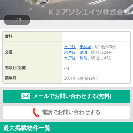
1 / 3
賃料
-
水戸線
「
東結城
」駅 徒歩20分
交通
水戸線
「
結城
」駅 徒歩24分
水戸線
「
川島
」駅 徒歩43分
間取り(面積)
-(-)
築年月
2007年 8月(築19年)
メールでお問い合わせする(無料)
電話でお問い合わせする
過去掲載物件一覧