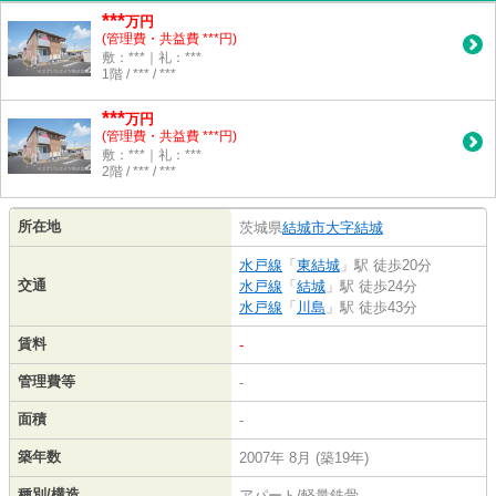
***
万円
(管理費・共益費 ***円)
敷：***｜礼：***
1階 / *** / ***
***
万円
(管理費・共益費 ***円)
敷：***｜礼：***
2階 / *** / ***
所在地
茨城県
結城市
大字結城
水戸線
「
東結城
」駅 徒歩20分
交通
水戸線
「
結城
」駅 徒歩24分
水戸線
「
川島
」駅 徒歩43分
賃料
-
管理費等
-
面積
-
築年数
2007年 8月 (築19年)
種別/構造
アパート/軽量鉄骨