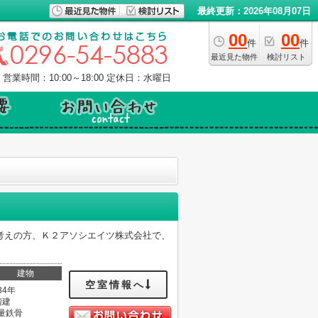
最終更新：2026年08月07日
00
00
件
件
最近見た物件
検討リスト
営業時間：10:00～18:00
定休日：水曜日
考えの方、Ｋ２アソシエイツ株式会社で、
建物
空室情報へ
34年
階建
量鉄骨