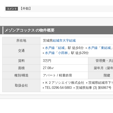
【外観】
コメント
メゾンアコックス
の物件概要
所在地
茨城県
結城市
大字結城
水戸線
「
結城
」駅 徒歩6分
水戸線
「
東結城
交通
水戸線
「
小田林
」駅 徒歩29分
賃料
3万円
管理費・共
面積
27.08㎡
築年月（築
種別/構造
アパート / 軽量鉄骨
階建
Ｋ２アソシエイツ株式会社
茨城県結城市下り松
取扱会社
TEL:0296-54-5883
茨城県知事 (3) 第6867号