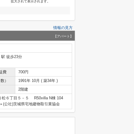
拡大されて表示されます。
情報の見方
【アパート】
」駅 徒歩23分
益費
700円
年数）
1991年 10月 ( 築34年 )
2階建
６丁目５－５ R50villa N棟 104
(公社)茨城県宅地建物取引業協会