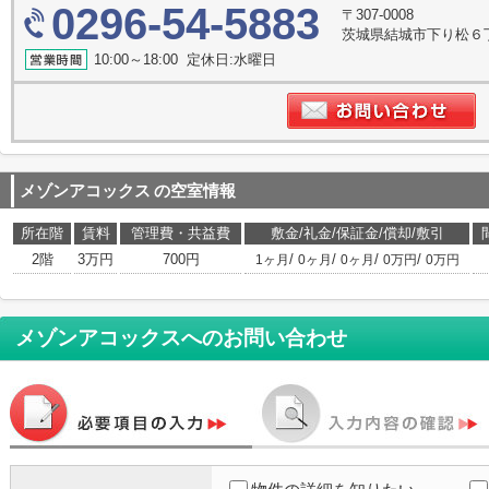
0296-54-5883
〒307-0008
茨城県結城市下り松６丁目５
10:00～18:00 定休日:水曜日
メゾンアコックス
の空室情報
所在階
賃料
管理費・共益費
敷金/礼金/保証金/償却/敷引
2階
3万円
700円
/
/
/
/
1ヶ月
0ヶ月
0ヶ月
0万円
0万円
メゾンアコックス
へのお問い合わせ