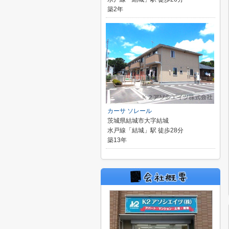
築2年
カーサ ソレール
茨城県結城市大字結城
水戸線「結城」駅 徒歩28分
築13年