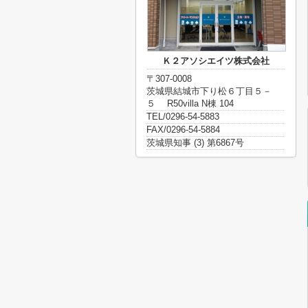
Ｋ２アソシエイツ株式会社
〒307-0008
茨城県結城市下り松６丁目５－
５ R50villa N棟 104
TEL/0296-54-5883
FAX/0296-54-5884
茨城県知事 (3) 第6867号