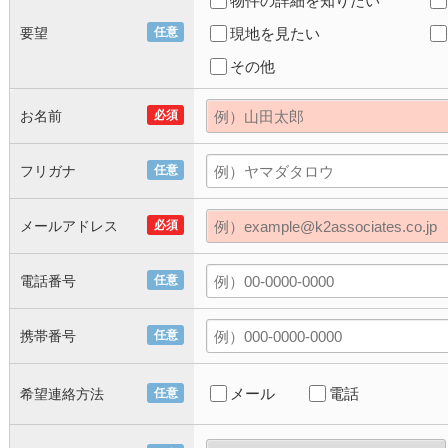
物件の詳細を知りたい
要望
任意
現地を見たい
その他
お名前
必須
フリガナ
任意
メールアドレス
必須
電話番号
任意
携帯番号
任意
メール
電話
希望連絡方法
任意