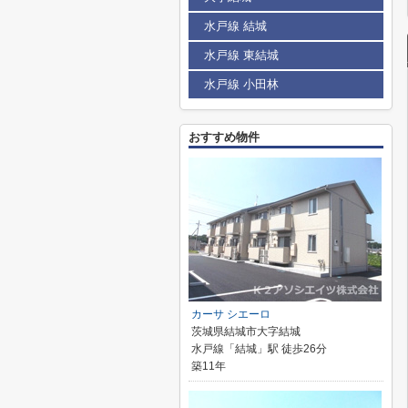
水戸線 結城
水戸線 東結城
水戸線 小田林
おすすめ物件
カーサ シエーロ
茨城県結城市大字結城
水戸線「結城」駅 徒歩26分
築11年