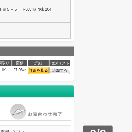
－５ R50villa N棟 104
間取り
面積
詳細
検討リスト
1K
27.08㎡
詳細を見る
追加する