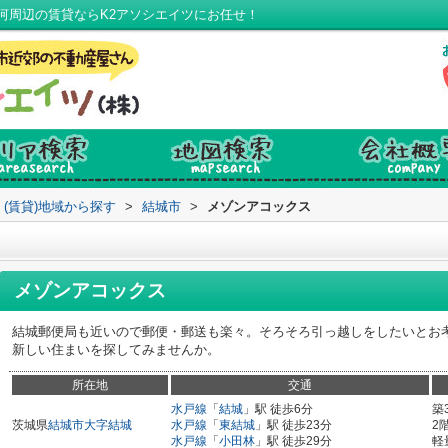
河周辺の賃貸ならK2アソシエイツにお任せ！
(賃貸)地域から探す
>
結城市
>
メゾンアコックス
メゾンアコックス
結城郵便局も近いので郵便・郵送も楽々。そろそろ引っ越しをしたいとお
新しい住まいを探してみませんか。
所在地
交通
水戸線
「
結城
」駅 徒歩6分
築
茨城県
結城市
大字結城
水戸線
「
東結城
」駅 徒歩23分
2
水戸線
「
小田林
」駅 徒歩29分
軽