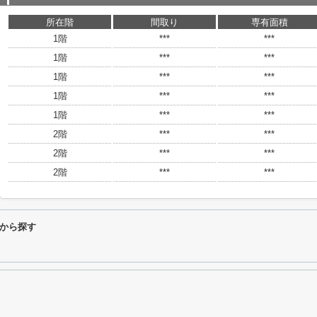
所在階
間取り
専有面積
1階
***
***
1階
***
***
1階
***
***
1階
***
***
1階
***
***
2階
***
***
2階
***
***
2階
***
***
から探す