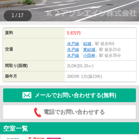
1 / 17
賃料
5.8万円
水戸線
「
結城
」駅 徒歩9分
交通
水戸線
「
東結城
」駅 徒歩21分
水戸線
「
小田林
」駅 徒歩35分
間取り(面積)
2LDK(55.20㎡)
築年月
2003年 1月(築23年)
メールでお問い合わせする(無料)
電話でお問い合わせする
空室一覧