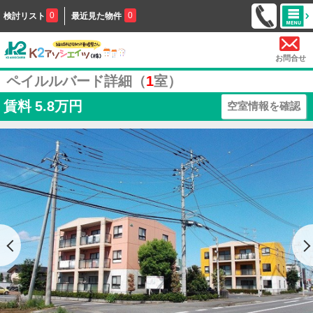
0
0
検討リスト
最近見た物件
お問合せ
ペイルルバード詳細（
1
室）
賃料
5.8万円
空室情報を確認