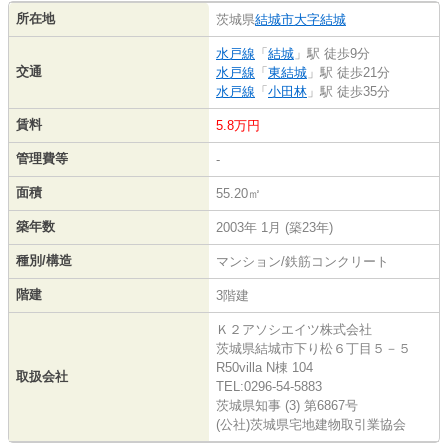
所在地
茨城県
結城市
大字結城
水戸線
「
結城
」駅 徒歩9分
交通
水戸線
「
東結城
」駅 徒歩21分
水戸線
「
小田林
」駅 徒歩35分
賃料
5.8万円
管理費等
-
面積
55.20㎡
築年数
2003年 1月 (築23年)
種別/構造
マンション/鉄筋コンクリート
階建
3階建
Ｋ２アソシエイツ株式会社
茨城県結城市下り松６丁目５－５
R50villa N棟 104
取扱会社
TEL:0296-54-5883
茨城県知事 (3) 第6867号
(公社)茨城県宅地建物取引業協会