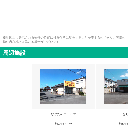
※地図上に表示される物件の位置は付近住所に所在することを表すものであり、実際の
物件所在地とは異なる場合がございます。
周辺施設
なかたのコロッケ
き
約34m／1分
約54