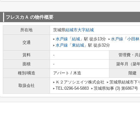
フレスカＡ
の物件概要
所在地
茨城県
結城市
大字結城
水戸線
「
結城
」駅 徒歩13分
水戸線
「
小田林
交通
水戸線
「
東結城
」駅 徒歩32分
賃料
-
管理費・共
面積
-
築年月（築
種別/構造
アパート / 木造
階建
Ｋ２アソシエイツ株式会社
茨城県結城市下り松
取扱会社
TEL:0296-54-5883
茨城県知事 (3) 第6867号