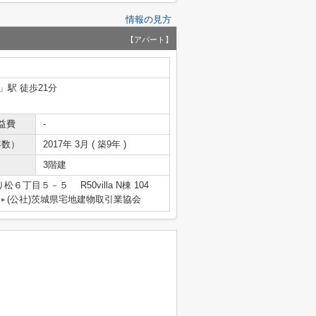
情報の見方
【アパート】
」駅 徒歩21分
益費
-
年数）
2017年 3月 ( 築9年 )
3階建
６丁目５－５ R50villa N棟 104
(公社)茨城県宅地建物取引業協会