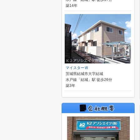
築14年
マイスターⅦ
茨城県結城市大字結城
水戸線「結城」駅 徒歩26分
築3年