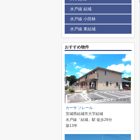
水戸線 結城
水戸線 小田林
水戸線 東結城
おすすめ物件
カーサ ソレール
茨城県結城市大字結城
水戸線「結城」駅 徒歩28分
築13年