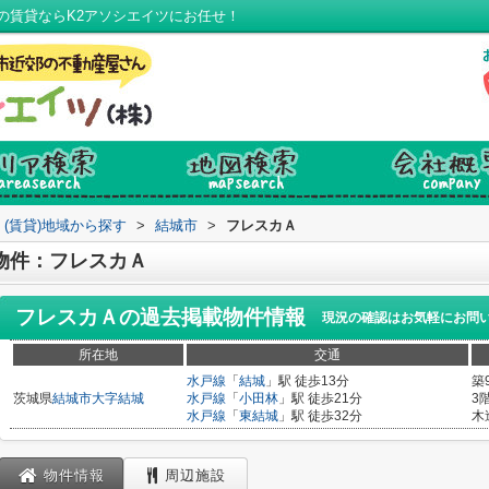
の賃貸ならK2アソシエイツにお任せ！
(賃貸)地域から探す
>
結城市
>
フレスカＡ
物件：フレスカＡ
フレスカＡ
の過去掲載物件情報
現況の確認はお気軽にお問
所在地
交通
水戸線
「
結城
」駅 徒歩13分
築
茨城県
結城市
大字結城
水戸線
「
小田林
」駅 徒歩21分
3
水戸線
「
東結城
」駅 徒歩32分
木
物件情報
周辺施設