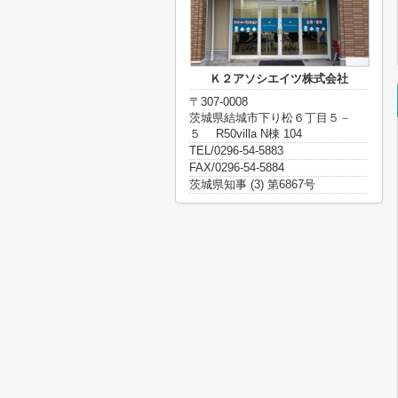
Ｋ２アソシエイツ株式会社
〒307-0008
茨城県結城市下り松６丁目５－
５ R50villa N棟 104
TEL/0296-54-5883
FAX/0296-54-5884
茨城県知事 (3) 第6867号