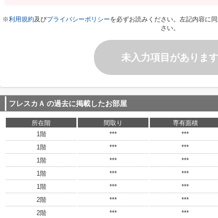
※
利用規約
及び
プライバシーポリシー
を必ずお読みください。左記内容に同
さい。
未入力項目がありま
フレスカＡ
の過去に掲載したお部屋
所在階
間取り
専有面積
1階
***
***
1階
***
***
1階
***
***
1階
***
***
1階
***
***
2階
***
***
2階
***
***