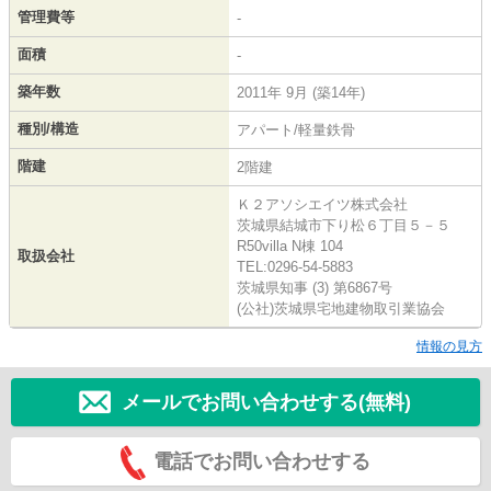
管理費等
-
面積
-
築年数
2011年 9月 (築14年)
種別/構造
アパート/軽量鉄骨
階建
2階建
Ｋ２アソシエイツ株式会社
茨城県結城市下り松６丁目５－５
R50villa N棟 104
取扱会社
TEL:0296-54-5883
茨城県知事 (3) 第6867号
(公社)茨城県宅地建物取引業協会
情報の見方
メールでお問い合わせする(無料)
電話でお問い合わせする