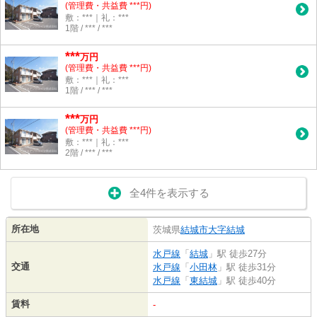
(管理費・共益費 ***円)
敷：***｜礼：***
1階 / *** / ***
***
万円
(管理費・共益費 ***円)
敷：***｜礼：***
1階 / *** / ***
***
万円
(管理費・共益費 ***円)
敷：***｜礼：***
2階 / *** / ***
全4件を表示する
所在地
茨城県
結城市
大字結城
水戸線
「
結城
」駅 徒歩27分
交通
水戸線
「
小田林
」駅 徒歩31分
水戸線
「
東結城
」駅 徒歩40分
賃料
-