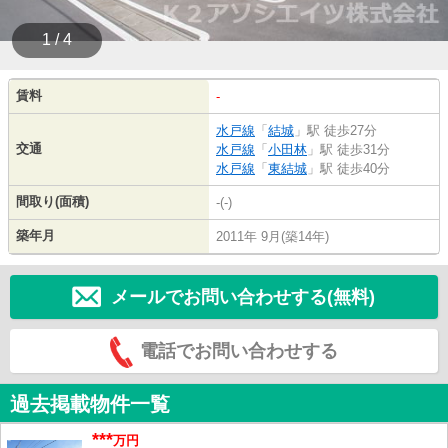
1 / 4
賃料
-
水戸線
「
結城
」駅 徒歩27分
交通
水戸線
「
小田林
」駅 徒歩31分
水戸線
「
東結城
」駅 徒歩40分
間取り(面積)
-(-)
築年月
2011年 9月(築14年)
メールでお問い合わせする(無料)
電話でお問い合わせする
過去掲載物件一覧
***
万円