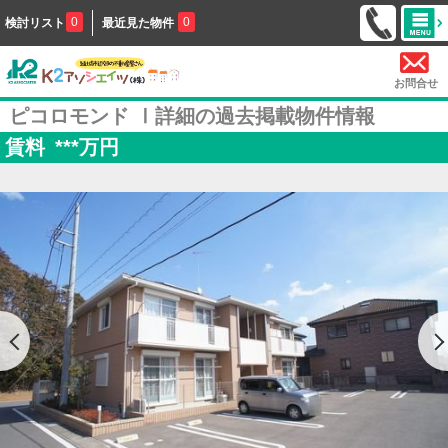
0
0
検討リスト
最近見た物件
お問合せ
ピコロモンド Ⅰ詳細の過去掲載物件情報
賃料
***
万円