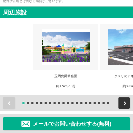
物件所在地とは異なる場合がございます。
周辺施設
玉岡尭舜幼稚園
クスリのア
約174m／3分
約393
前
メールでお問い合わせする(無料)