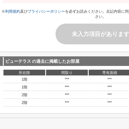
※
利用規約
及び
プライバシーポリシー
を必ずお読みください。左記内容に同
さい。
未入力項目がありま
ビューテラス
の過去に掲載したお部屋
所在階
間取り
専有面積
1階
***
***
1階
***
***
2階
***
***
2階
***
***