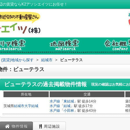
辺の賃貸ならK2アソシエイツにお任せ！
(賃貸)地域から探す
>
結城市
>
ビューテラス
物件：ビューテラス
ビューテラス
の過去掲載物件情報
現況の確認はお気軽にお
所在地
交通
水戸線
「
東結城
」駅 徒歩14分
築
茨城県
結城市
大字結城
水戸線
「
結城
」駅 徒歩17分
2
水戸線
「
小田林
」駅 徒歩43分
軽
物件情報
周辺施設