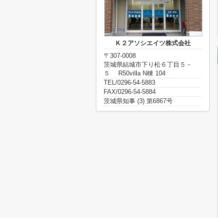
Ｋ２アソシエイツ株式会社
〒307-0008
茨城県結城市下り松６丁目５－
５ R50villa N棟 104
TEL/0296-54-5883
FAX/0296-54-5884
茨城県知事 (3) 第6867号