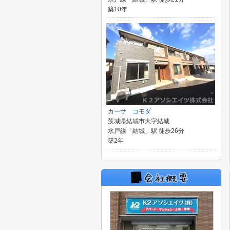
築10年
カーサ コモダ
茨城県結城市大字結城
水戸線「結城」駅 徒歩26分
築2年