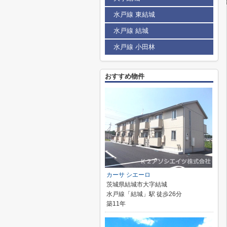
水戸線 東結城
水戸線 結城
水戸線 小田林
おすすめ物件
カーサ シエーロ
茨城県結城市大字結城
水戸線「結城」駅 徒歩26分
築11年