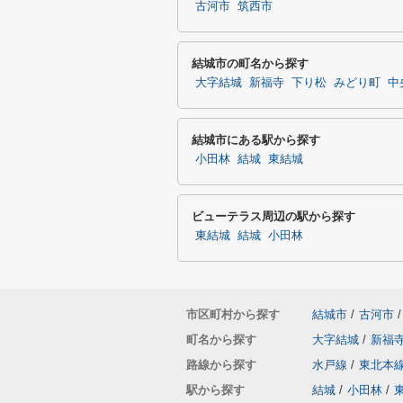
古河市
筑西市
結城市の町名から探す
大字結城
新福寺
下り松
みどり町
中
結城市にある駅から探す
小田林
結城
東結城
ビューテラス周辺の駅から探す
東結城
結城
小田林
市区町村から探す
結城市
/
古河市
/
町名から探す
大字結城
/
新福
路線から探す
水戸線
/
東北本
駅から探す
結城
/
小田林
/