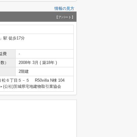
情報の見方
【アパート】
」駅 徒歩17分
益費
-
年数）
2008年 3月 ( 築18年 )
2階建
６丁目５－５ R50villa N棟 104
(公社)茨城県宅地建物取引業協会