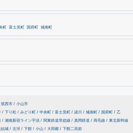
央町
富士見町
国府町
城南町
筑西市
/
小山市
寺
/
下り松
/
みどり町
/
中央町
/
富士見町
/
諸川
/
城南町
/
国府町
/
乙
線
/
湘南新宿ライン宇須
/
関東鉄道常総線
/
真岡鉄道
/
両毛線
/
東北新幹線
東結城
/
古河
/
下館
/
小山
/
大田郷
/
下館二高前