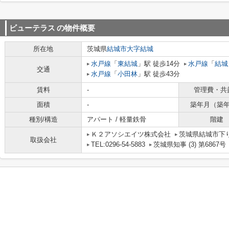
ビューテラス
の物件概要
所在地
茨城県
結城市
大字結城
水戸線
「
東結城
」駅 徒歩14分
水戸線
「
結城
交通
水戸線
「
小田林
」駅 徒歩43分
賃料
-
管理費・共
面積
-
築年月（築
種別/構造
アパート / 軽量鉄骨
階建
Ｋ２アソシエイツ株式会社
茨城県結城市下り松
取扱会社
TEL:0296-54-5883
茨城県知事 (3) 第6867号