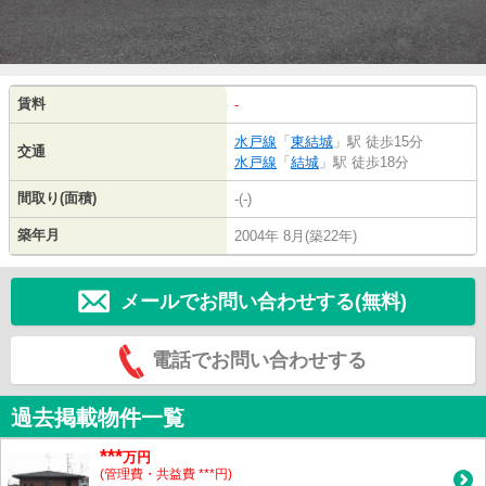
賃料
-
水戸線
「
東結城
」駅 徒歩15分
交通
水戸線
「
結城
」駅 徒歩18分
間取り(面積)
-(-)
築年月
2004年 8月(築22年)
メールでお問い合わせする(無料)
電話でお問い合わせする
過去掲載物件一覧
***
万円
(管理費・共益費 ***円)