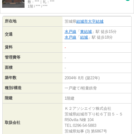
敷：***｜礼：***
1階 / *** / ***
所在地
茨城県
結城市
大字結城
水戸線
「
東結城
」駅 徒歩15分
交通
水戸線
「
結城
」駅 徒歩18分
賃料
-
管理費等
-
面積
-
築年数
2004年 8月 (築22年)
種別/構造
一戸建て/軽量鉄骨
階建
1階建
Ｋ２アソシエイツ株式会社
茨城県結城市下り松６丁目５－５
R50villa N棟 104
取扱会社
TEL:0296-54-5883
茨城県知事 (3) 第6867号