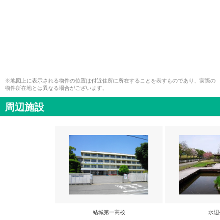
※地図上に表示される物件の位置は付近住所に所在することを表すものであり、実際の
物件所在地とは異なる場合がございます。
周辺施設
結城第一高校
水辺