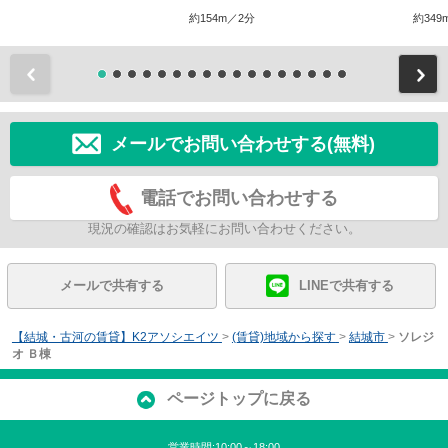
約154m／2分
約349
前
メールでお問い合わせする(無料)
電話でお問い合わせする
現況の確認はお気軽にお問い合わせください。
メールで共有する
LINEで共有する
【結城・古河の賃貸】K2アソシエイツ
>
(賃貸)地域から探す
>
結城市
>
ソレジ
オ Ｂ棟
ページトップに戻る
営業時間:10:00～18:00