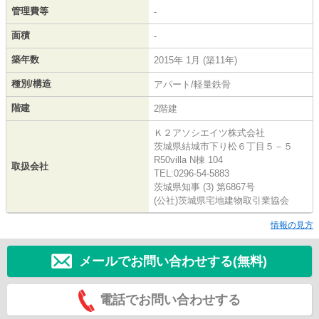
管理費等
-
面積
-
築年数
2015年 1月 (築11年)
種別/構造
アパート/軽量鉄骨
階建
2階建
Ｋ２アソシエイツ株式会社
茨城県結城市下り松６丁目５－５
R50villa N棟 104
取扱会社
TEL:0296-54-5883
茨城県知事 (3) 第6867号
(公社)茨城県宅地建物取引業協会
情報の見方
メールでお問い合わせする(無料)
電話でお問い合わせする