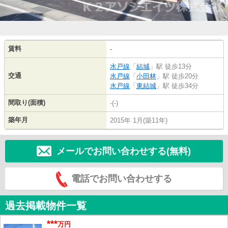
賃料
-
水戸線
「
結城
」駅 徒歩13分
交通
水戸線
「
小田林
」駅 徒歩20分
水戸線
「
東結城
」駅 徒歩34分
間取り(面積)
-(-)
築年月
2015年 1月(築11年)
メールでお問い合わせする(無料)
電話でお問い合わせする
過去掲載物件一覧
***
万円