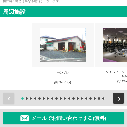
物件所在地とは異なる場合がございます。
周辺施設
エニタイムフィット
センプレ
結
約174
約99m／2分
前
メールでお問い合わせする(無料)