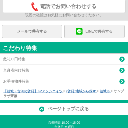
電話でお問い合わせする
現況の確認はお気軽にお問い合わせください。
メールで共有する
LINEで共有する
こだわり特集
敷礼０円特集
単身者向け特集
お手頃物件特集
【結城・古河の賃貸】K2アソシエイツ
>
(賃貸)地域から探す
>
結城市
>
サンプ
ラザ斉藤
ページトップに戻る
営業時間:10:00～18:00
定休日:水曜日