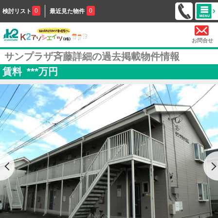
0
0
検討リスト
最近見た物件
お問合せ
サンプラザ斉藤詳細の過去掲載物件情報
賃料
***
万円