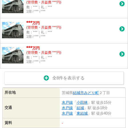
(管理費・共益費 ***円)
敷：***｜礼：***
1階 / *** / ***
***
万円
(管理費・共益費 ***円)
敷：***｜礼：***
1階 / *** / ***
***
万円
(管理費・共益費 ***円)
敷：***｜礼：***
1階 / *** / ***
全8件を表示する
所在地
茨城県
結城市
みどり町
２丁目
水戸線
「
小田林
」駅 徒歩15分
交通
水戸線
「
結城
」駅 徒歩18分
水戸線
「
東結城
」駅 徒歩40分
賃料
-