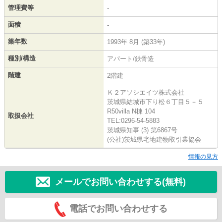
管理費等
-
面積
-
築年数
1993年 8月 (築33年)
種別/構造
アパート/鉄骨造
階建
2階建
Ｋ２アソシエイツ株式会社
茨城県結城市下り松６丁目５－５
R50villa N棟 104
取扱会社
TEL:0296-54-5883
茨城県知事 (3) 第6867号
(公社)茨城県宅地建物取引業協会
情報の見方
メールでお問い合わせする(無料)
電話でお問い合わせする