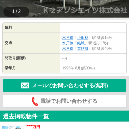
1 / 2
賃料
-
水戸線
「
小田林
」駅 徒歩15分
交通
水戸線
「
結城
」駅 徒歩18分
水戸線
「
東結城
」駅 徒歩40分
間取り(面積)
-(-)
築年月
1993年 8月(築33年)
メールでお問い合わせする(無料)
電話でお問い合わせする
過去掲載物件一覧
***
万円