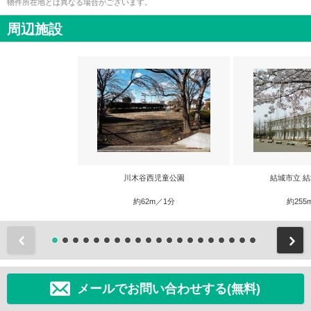
物件所在地とは異なる場合がございます。
周辺施設
川木谷西児童公園
結城市立 
約62m／1分
約255
前
メールでお問い合わせする(無料)