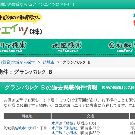
周辺の賃貸ならK2アソシエイツにお任せ！
(賃貸)地域から探す
>
結城市
>
グランパルク Ｂ
物件：グランパルク Ｂ
グランパルク Ｂ
の過去掲載物件情報
現況の確認はお気軽
共働き世帯でも安心・すぐ近くにつくば保育園があり、お子様のことも安
なた様にお届けする物件が、ココ結城市エリアに豊富に点在してます。気になる方
所在地
交通
水戸線
「
結城
」駅 徒歩10分
築
茨城県
結城市
中央町
１丁目
水戸線
「
東結城
」駅 徒歩27分
2
水戸線
「
小田林
」駅 徒歩32分
軽