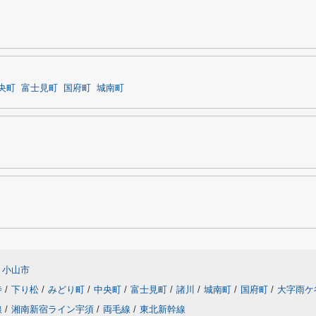
央町
富士見町
国府町
城南町
小山市
寺
/
下り松
/
みどり町
/
中央町
/
富士見町
/
諸川
/
城南町
/
国府町
/
大字雨ケ
線
/
湘南新宿ライン宇須
/
両毛線
/
東北新幹線