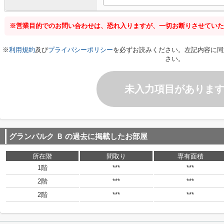
※営業目的でのお問い合わせは、恐れ入りますが、一切お断りさせていた
※
利用規約
及び
プライバシーポリシー
を必ずお読みください。左記内容に同
さい。
未入力項目がありま
グランパルク Ｂ
の過去に掲載したお部屋
所在階
間取り
専有面積
1階
***
***
2階
***
***
2階
***
***