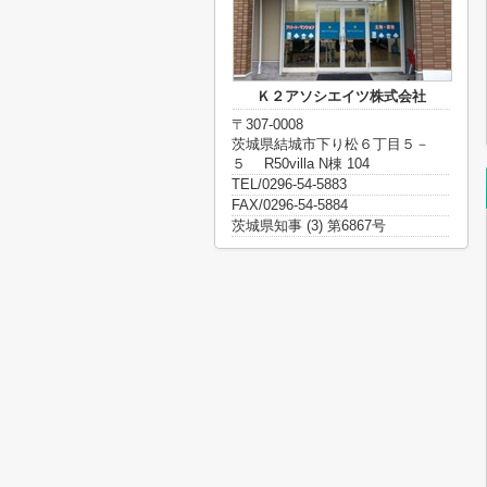
Ｋ２アソシエイツ株式会社
〒307-0008
茨城県結城市下り松６丁目５－
５ R50villa N棟 104
TEL/0296-54-5883
FAX/0296-54-5884
茨城県知事 (3) 第6867号