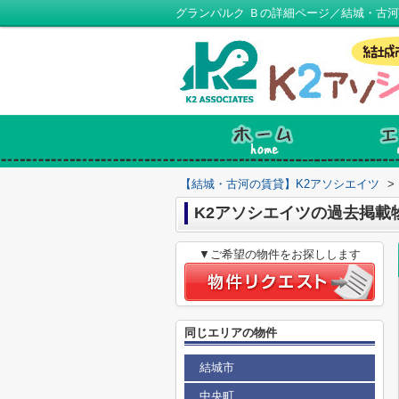
グランパルク Ｂの詳細ページ／結城・古河
【結城・古河の賃貸】K2アソシエイツ
>
K2アソシエイツの過去掲載
▼ご希望の物件をお探しします
同じエリアの物件
結城市
中央町