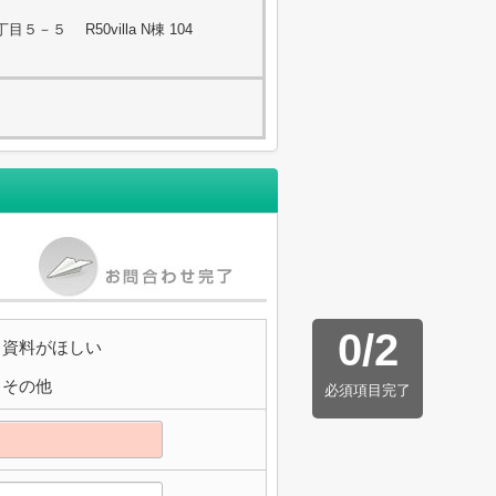
－５ R50villa N棟 104
0
/
2
資料がほしい
その他
必須項目完了