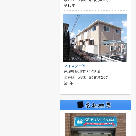
築13年
マイスターⅦ
茨城県結城市大字結城
水戸線「結城」駅 徒歩26分
築3年