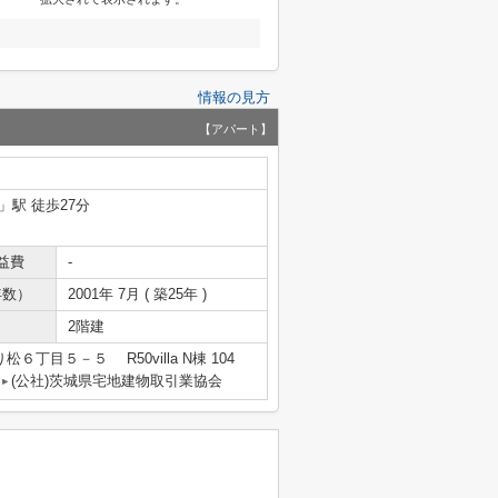
情報の見方
【アパート】
」駅 徒歩27分
益費
-
年数）
2001年 7月 ( 築25年 )
2階建
６丁目５－５ R50villa N棟 104
(公社)茨城県宅地建物取引業協会