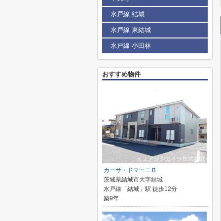
水戸線 結城
水戸線 東結城
水戸線 小田林
おすすめ物件
カーサ・ドマーニＢ
茨城県結城市大字結城
水戸線「結城」駅 徒歩12分
築9年