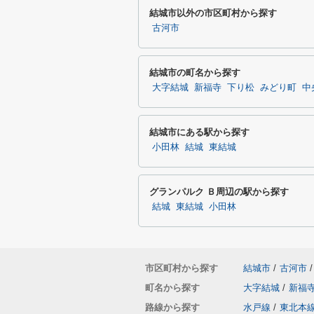
結城市以外の市区町村から探す
古河市
結城市の町名から探す
大字結城
新福寺
下り松
みどり町
中
結城市にある駅から探す
小田林
結城
東結城
グランパルク Ｂ周辺の駅から探す
結城
東結城
小田林
市区町村から探す
結城市
/
古河市
/
町名から探す
大字結城
/
新福
路線から探す
水戸線
/
東北本