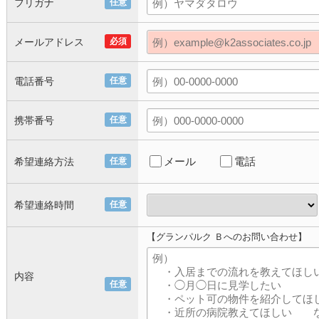
フリガナ
任意
メールアドレス
必須
電話番号
任意
携帯番号
任意
メール
電話
希望連絡方法
任意
希望連絡時間
任意
【グランパルク Ｂへのお問い合わせ】
内容
任意