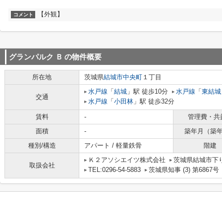
【外観】
コメント
グランパルク Ｂ
の物件概要
所在地
茨城県
結城市
中央町
１丁目
水戸線
「
結城
」駅 徒歩10分
水戸線
「
東結城
交通
水戸線
「
小田林
」駅 徒歩32分
賃料
-
管理費・共
面積
-
築年月（築
種別/構造
アパート / 軽量鉄骨
階建
Ｋ２アソシエイツ株式会社
茨城県結城市下り松
取扱会社
TEL:0296-54-5883
茨城県知事 (3) 第6867号