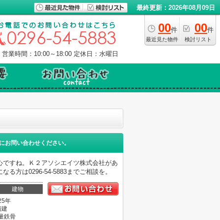
最終更新：2026年08月09日
00
00
件
件
最近見た物件
検討リスト
営業時間：10:00～18:00
定休日：水曜日
にお問い合わせください。
心ですね。Ｋ２アソシエイツ株式会社があ
は0296-54-5883までご相談を。
建物
25年
階建
量鉄骨