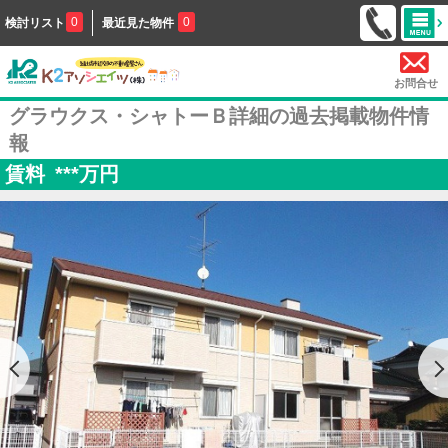
0
0
検討リスト
最近見た物件
お問合せ
グラウクス・シャトーＢ詳細の過去掲載物件情
報
賃料
***
万円