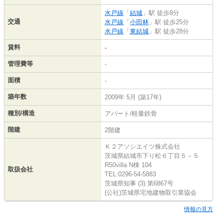
水戸線
「
結城
」駅 徒歩8分
交通
水戸線
「
小田林
」駅 徒歩25分
水戸線
「
東結城
」駅 徒歩28分
賃料
-
管理費等
-
面積
-
築年数
2009年 5月 (築17年)
種別/構造
アパート/軽量鉄骨
階建
2階建
Ｋ２アソシエイツ株式会社
茨城県結城市下り松６丁目５－５
R50villa N棟 104
取扱会社
TEL:0296-54-5883
茨城県知事 (3) 第6867号
(公社)茨城県宅地建物取引業協会
情報の見方