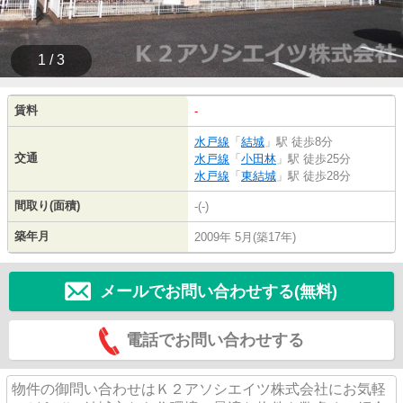
1 / 3
賃料
-
水戸線
「
結城
」駅 徒歩8分
交通
水戸線
「
小田林
」駅 徒歩25分
水戸線
「
東結城
」駅 徒歩28分
間取り(面積)
-(-)
築年月
2009年 5月(築17年)
メールでお問い合わせする(無料)
電話でお問い合わせする
物件の御問い合わせはＫ２アソシエイツ株式会社にお気軽