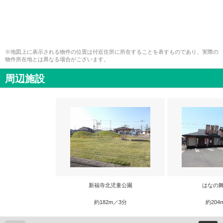
※地図上に表示される物件の位置は付近住所に所在することを表すものであり、実際の
物件所在地とは異なる場合がございます。
周辺施設
新福寺北児童公園
はなの舞
約182m／3分
約204