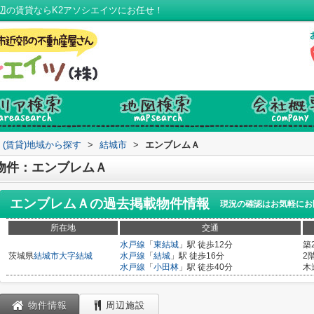
辺の賃貸ならK2アソシエイツにお任せ！
(賃貸)地域から探す
>
結城市
>
エンブレムＡ
物件：エンブレムＡ
エンブレムＡ
の過去掲載物件情報
現況の確認はお気軽にお
所在地
交通
水戸線
「
東結城
」駅 徒歩12分
築
茨城県
結城市
大字結城
水戸線
「
結城
」駅 徒歩16分
2
水戸線
「
小田林
」駅 徒歩40分
木
物件情報
周辺施設