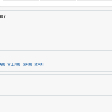
探す
央町
富士見町
国府町
城南町