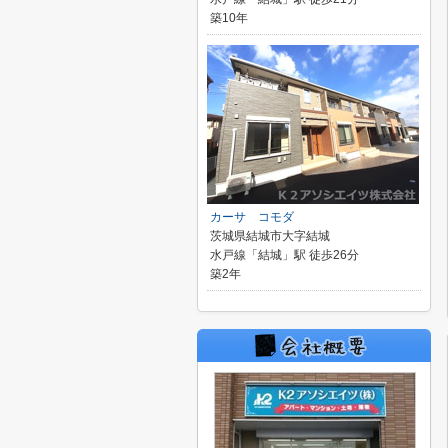
築10年
カーサ コモダ
茨城県結城市大字結城
水戸線「結城」駅 徒歩26分
築2年