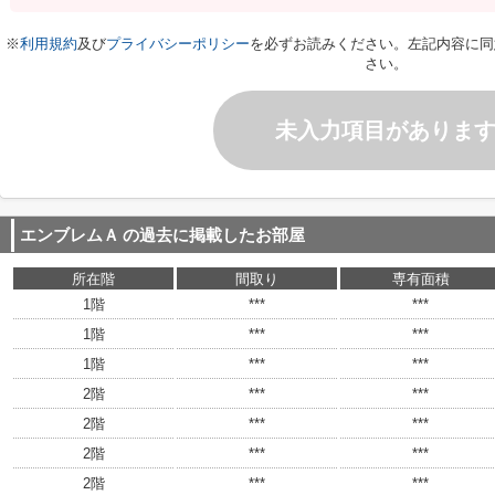
※
利用規約
及び
プライバシーポリシー
を必ずお読みください。左記内容に同
さい。
未入力項目がありま
エンブレムＡ
の過去に掲載したお部屋
所在階
間取り
専有面積
1階
***
***
1階
***
***
1階
***
***
2階
***
***
2階
***
***
2階
***
***
2階
***
***