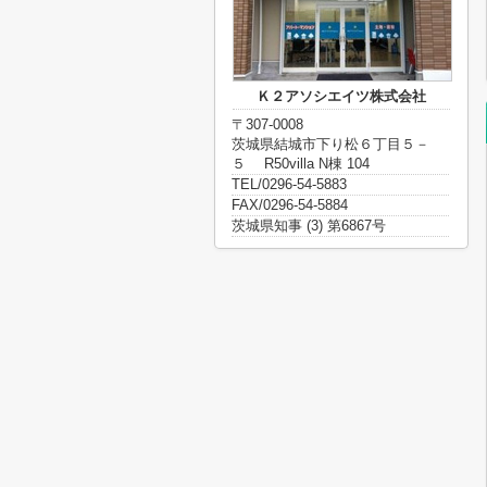
Ｋ２アソシエイツ株式会社
〒307-0008
茨城県結城市下り松６丁目５－
５ R50villa N棟 104
TEL/0296-54-5883
FAX/0296-54-5884
茨城県知事 (3) 第6867号