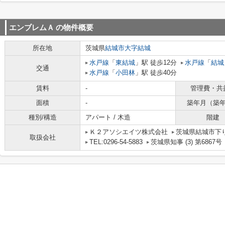
エンブレムＡ
の物件概要
所在地
茨城県
結城市
大字結城
水戸線
「
東結城
」駅 徒歩12分
水戸線
「
結城
交通
水戸線
「
小田林
」駅 徒歩40分
賃料
-
管理費・共
面積
-
築年月（築
種別/構造
アパート / 木造
階建
Ｋ２アソシエイツ株式会社
茨城県結城市下り松
取扱会社
TEL:0296-54-5883
茨城県知事 (3) 第6867号