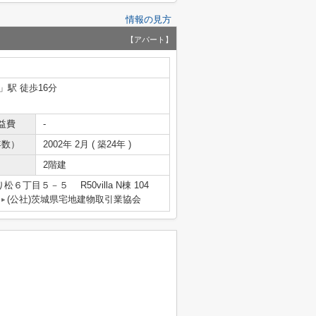
情報の見方
【アパート】
」駅 徒歩16分
益費
-
年数）
2002年 2月 ( 築24年 )
2階建
６丁目５－５ R50villa N棟 104
(公社)茨城県宅地建物取引業協会