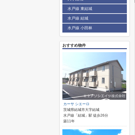
水戸線 東結城
水戸線 結城
水戸線 小田林
おすすめ物件
カーサ シエーロ
茨城県結城市大字結城
水戸線「結城」駅 徒歩26分
築11年