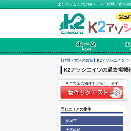
エンブレムＡの詳細ページ／結城・古河周
【結城・古河の賃貸】K2アソシエイツ
>
K2アソシエイツの過去掲載
▼ご希望の物件をお探しします
同じエリアの物件
結城市
大字結城