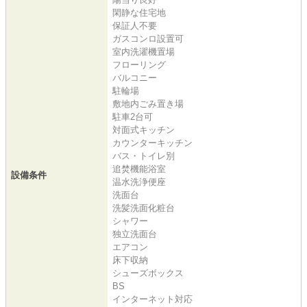
閑静な住宅地
保証人不要
ガスコンロ設置可
室内洗濯機置場
フローリング
バルコニー
駐輪場
敷地内ごみ置き場
駐車2台可
対面式キッチン
カウンターキッチン
バス・トイレ別
追焚機能浴室
設備条件
温水洗浄便座
洗面台
洗髪洗面化粧台
シャワー
独立洗面台
エアコン
床下収納
シューズボックス
BS
インターネット対応