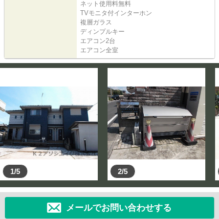
ネット使用料無料
TVモニタ付インターホン
複層ガラス
ディンプルキー
エアコン2台
エアコン全室
1/5
2/5
メールでお問い合わせする