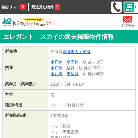
0
0
検討リスト
最近見た物件
お問合せ
エレガント スカイの過去掲載物件情報
所在地
茨城県
結城市
大字結城
水戸線
「
小田林
」駅 徒歩16分
交通
水戸線
「
結城
」駅 徒歩19分
水戸線
「
東結城
」駅 徒歩40分
築年月（築年数）
2016年 3月（築10年）
方位
南
種別/構造
アパート/軽量鉄骨
所在階/階建
1階/2階建
ペット相談
ペット専用設備
陽当り良好