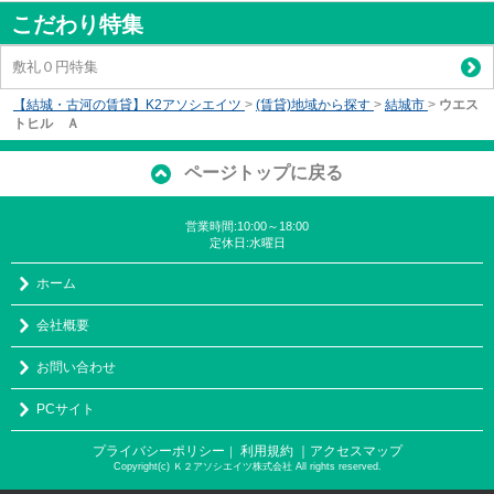
こだわり特集
敷礼０円特集
【結城・古河の賃貸】K2アソシエイツ
>
(賃貸)地域から探す
>
結城市
>
ウエス
トヒル Ａ
ページトップに戻る
営業時間:10:00～18:00
定休日:水曜日
ホーム
会社概要
お問い合わせ
PCサイト
プライバシーポリシー
利用規約
｜アクセスマップ
｜
Copyright(c) Ｋ２アソシエイツ株式会社 All rights reserved.