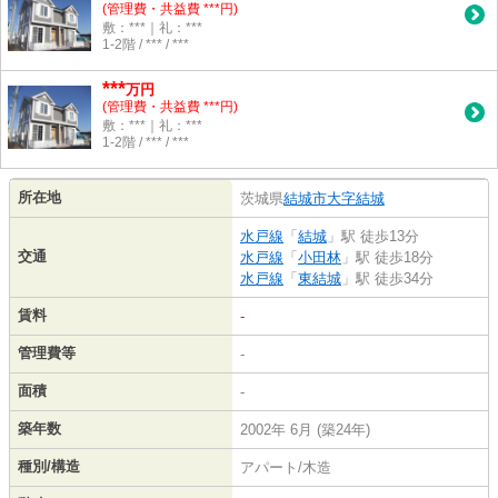
(管理費・共益費 ***円)
敷：***｜礼：***
1-2階 / *** / ***
***
万円
(管理費・共益費 ***円)
敷：***｜礼：***
1-2階 / *** / ***
所在地
茨城県
結城市
大字結城
水戸線
「
結城
」駅 徒歩13分
交通
水戸線
「
小田林
」駅 徒歩18分
水戸線
「
東結城
」駅 徒歩34分
賃料
-
管理費等
-
面積
-
築年数
2002年 6月 (築24年)
種別/構造
アパート/木造