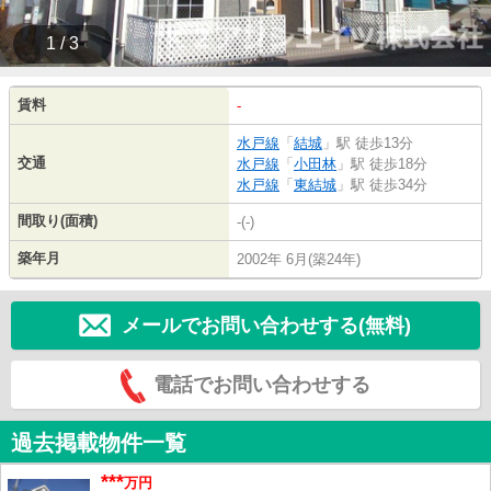
1 / 3
賃料
-
水戸線
「
結城
」駅 徒歩13分
交通
水戸線
「
小田林
」駅 徒歩18分
水戸線
「
東結城
」駅 徒歩34分
間取り(面積)
-(-)
築年月
2002年 6月(築24年)
メールでお問い合わせする(無料)
電話でお問い合わせする
過去掲載物件一覧
***
万円