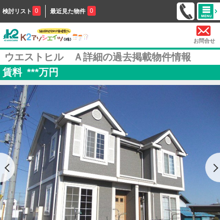
0
0
検討リスト
最近見た物件
お問合せ
ウエストヒル Ａ詳細の過去掲載物件情報
賃料
***
万円