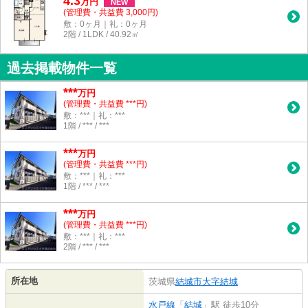
4.3
万
円
NEW
(管理費・共益費 3,000円)
敷：0ヶ月｜礼：0ヶ月
2階 / 1LDK / 40.92㎡
過去掲載物件一覧
***
万円
(管理費・共益費 ***円)
敷：***｜礼：***
1階 / *** / ***
***
万円
(管理費・共益費 ***円)
敷：***｜礼：***
1階 / *** / ***
***
万円
(管理費・共益費 ***円)
敷：***｜礼：***
2階 / *** / ***
所在地
茨城県
結城市
大字結城
水戸線
「
結城
」駅 徒歩10分