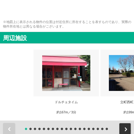
※地図上に表示される物件の位置は付近住所に所在することを表すものであり、実際の
物件所在地とは異なる場合がございます。
周辺施設
ドルチェタイム
立町西町
約167m／3分
約199
前