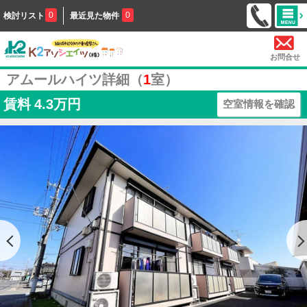
0
0
検討リスト
最近見た物件
お問合せ
アムールハイツ詳細（
1
室）
賃料
4.3万円
空室情報を確認