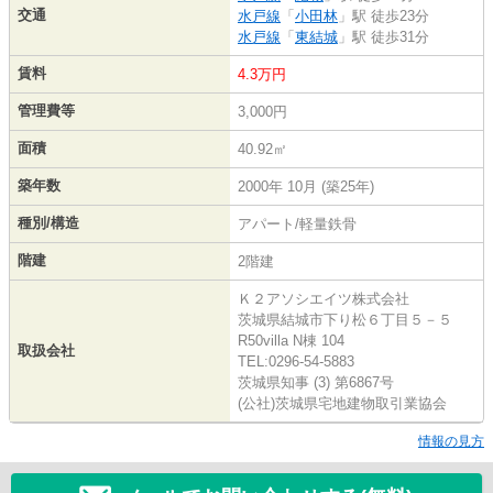
交通
水戸線
「
小田林
」駅 徒歩23分
水戸線
「
東結城
」駅 徒歩31分
賃料
4.3万円
管理費等
3,000円
面積
40.92㎡
築年数
2000年 10月 (築25年)
種別/構造
アパート/軽量鉄骨
階建
2階建
Ｋ２アソシエイツ株式会社
茨城県結城市下り松６丁目５－５
R50villa N棟 104
取扱会社
TEL:0296-54-5883
茨城県知事 (3) 第6867号
(公社)茨城県宅地建物取引業協会
情報の見方