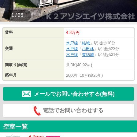
1 / 26
賃料
4.3万円
水戸線
「
結城
」駅 徒歩10分
交通
水戸線
「
小田林
」駅 徒歩23分
水戸線
「
東結城
」駅 徒歩31分
間取り(面積)
1LDK(40.92㎡)
築年月
2000年 10月(築25年)
メールでお問い合わせする(無料)
電話でお問い合わせする
空室一覧