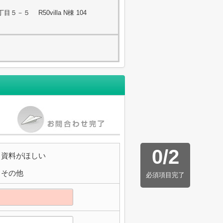
－５ R50villa N棟 104
0
/
2
資料がほしい
その他
必須項目完了