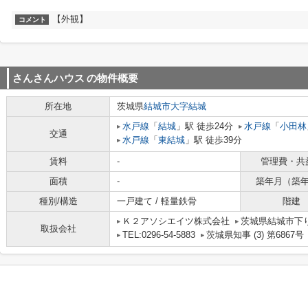
【外観】
コメント
さんさんハウス
の物件概要
所在地
茨城県
結城市
大字結城
水戸線
「
結城
」駅 徒歩24分
水戸線
「
小田林
交通
水戸線
「
東結城
」駅 徒歩39分
賃料
-
管理費・共
面積
-
築年月（築
種別/構造
一戸建て / 軽量鉄骨
階建
Ｋ２アソシエイツ株式会社
茨城県結城市下り松
取扱会社
TEL:0296-54-5883
茨城県知事 (3) 第6867号