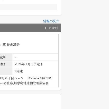
情報の見方
【一戸建て】
」駅 徒歩25分
益費
-
年数）
2026年 1月 ( 予定 )
1階建
６丁目５－５ R50villa N棟 104
(公社)茨城県宅地建物取引業協会