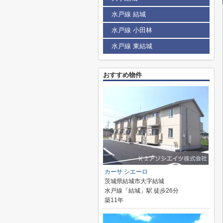
水戸線 結城
水戸線 小田林
水戸線 東結城
おすすめ物件
カーサ シエーロ
茨城県結城市大字結城
水戸線「結城」駅 徒歩26分
築11年