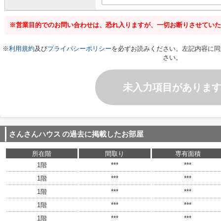
※営業目的でのお問い合わせは、恐れ入りますが、一切お断りさせていた
※
利用規約
及び
プライバシーポリシー
を必ずお読みください。左記内容に同
さい。
未入力項目がありま
さんさんハウス
の過去に掲載したお部屋
所在階
間取り
専有面積
1階
***
***
1階
***
***
1階
***
***
1階
***
***
1階
***
***