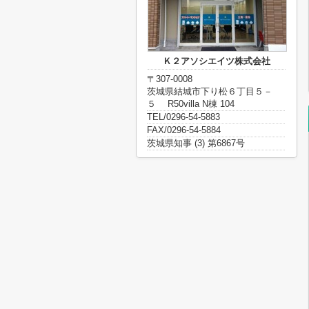
Ｋ２アソシエイツ株式会社
〒307-0008
茨城県結城市下り松６丁目５－
５ R50villa N棟 104
TEL/0296-54-5883
FAX/0296-54-5884
茨城県知事 (3) 第6867号