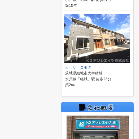
築10年
カーサ コモダ
茨城県結城市大字結城
水戸線「結城」駅 徒歩26分
築2年