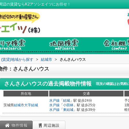
周辺の賃貸ならK2アソシエイツにお任せ！
(賃貸)地域から探す
>
結城市
>
さんさんハウス
物件：さんさんハウス
さんさんハウス
の過去掲載物件情報
現況の確認はお気軽
所在地
交通
水戸線
「
結城
」駅 徒歩24分
予
茨城県
結城市
大字結城
水戸線
「
小田林
」駅 徒歩25分
1
水戸線
「
東結城
」駅 徒歩39分
軽
物件情報
周辺施設