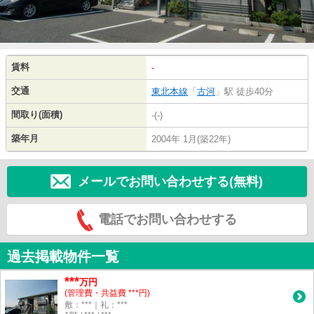
賃料
-
交通
東北本線
「
古河
」駅 徒歩40分
間取り(面積)
-(-)
築年月
2004年 1月(築22年)
メールでお問い合わせする(無料)
電話でお問い合わせする
過去掲載物件一覧
***
万円
(管理費・共益費 ***円)
敷：***｜礼：***