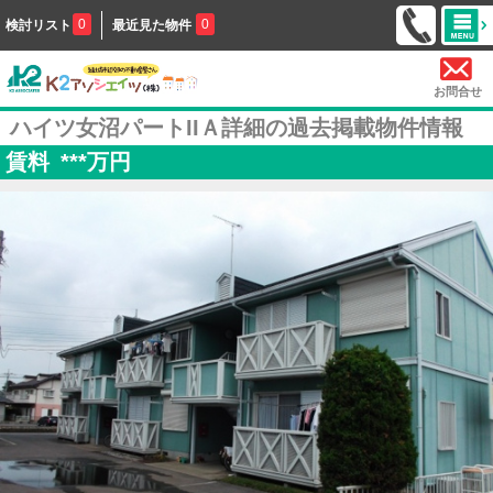
0
0
検討リスト
最近見た物件
お問合せ
ハイツ女沼パートIIＡ詳細の過去掲載物件情報
賃料
***
万円