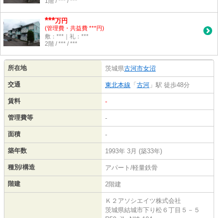
1階 / *** / ***
***
万円
(管理費・共益費 ***円)
敷：***｜礼：***
2階 / *** / ***
所在地
茨城県
古河市
女沼
交通
東北本線
「
古河
」駅 徒歩48分
賃料
-
管理費等
-
面積
-
築年数
1993年 3月 (築33年)
種別/構造
アパート/軽量鉄骨
階建
2階建
Ｋ２アソシエイツ株式会社
茨城県結城市下り松６丁目５－５