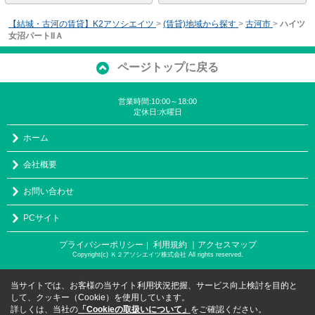
【結城・古河の賃貸】K2アソシエイツ
>
(賃貸)地域から探す
>
古河市
>
ハイツ
女沼パートIIＡ
ページトップに戻る
営業時間:10:00～18:00
定休日:水曜日
ホーム
会社概要
お問い合わせ
PCサイト
プライバシーポリシー
利用規約
｜アクセスマップ
｜
Copyright(c) Ｋ２アソシエイツ株式会社 All rights reserved.
当サイトでは、お客様の当サイト利用状況把握、サービス向上検討を目的と
して、クッキー（Cookie）を使用しています。
詳しくは、当社の
「Cookieの取扱いについて」
をご確認ください。