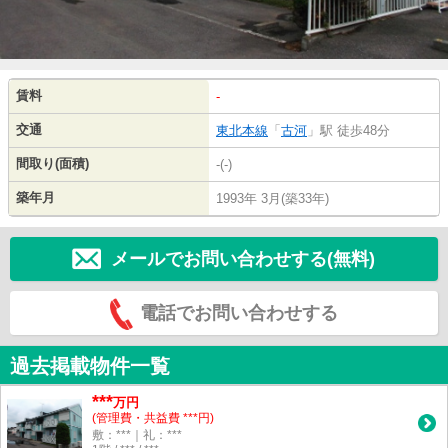
賃料
-
交通
東北本線
「
古河
」駅 徒歩48分
間取り(面積)
-(-)
築年月
1993年 3月(築33年)
メールでお問い合わせする(無料)
電話でお問い合わせする
過去掲載物件一覧
***
万円
(管理費・共益費 ***円)
敷：***｜礼：***