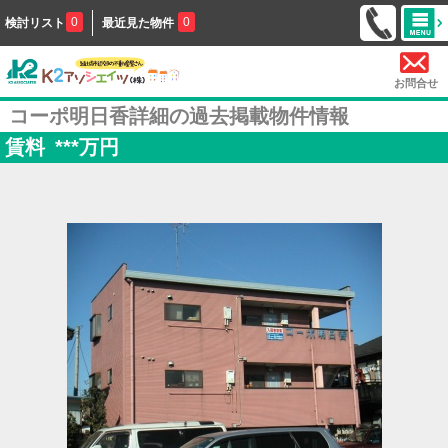
0
0
検討リスト
最近見た物件
お問合せ
コーポ明日香詳細の過去掲載物件情報
賃料
***
万円