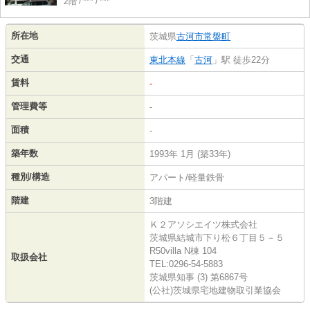
2階 / *** / ***
所在地
茨城県
古河市
常盤町
交通
東北本線
「
古河
」駅 徒歩22分
賃料
-
管理費等
-
面積
-
築年数
1993年 1月 (築33年)
種別/構造
アパート/軽量鉄骨
階建
3階建
Ｋ２アソシエイツ株式会社
茨城県結城市下り松６丁目５－５
R50villa N棟 104
取扱会社
TEL:0296-54-5883
茨城県知事 (3) 第6867号
(公社)茨城県宅地建物取引業協会