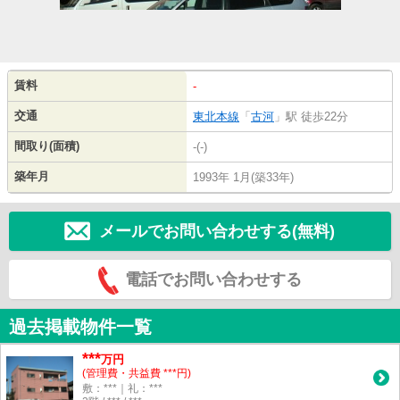
賃料
-
交通
東北本線
「
古河
」駅 徒歩22分
間取り(面積)
-(-)
築年月
1993年 1月(築33年)
メールでお問い合わせする(無料)
電話でお問い合わせする
過去掲載物件一覧
***
万円
(管理費・共益費 ***円)
敷：***｜礼：***