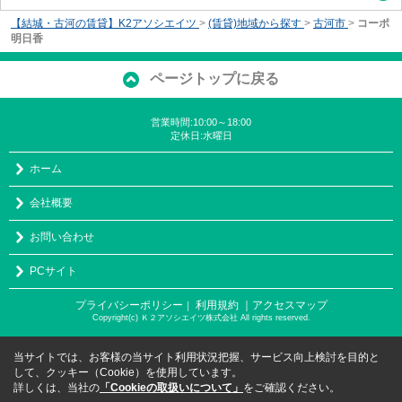
【結城・古河の賃貸】K2アソシエイツ
>
(賃貸)地域から探す
>
古河市
>
コーポ
明日香
ページトップに戻る
営業時間:10:00～18:00
定休日:水曜日
ホーム
会社概要
お問い合わせ
PCサイト
プライバシーポリシー
利用規約
｜アクセスマップ
｜
Copyright(c) Ｋ２アソシエイツ株式会社 All rights reserved.
当サイトでは、お客様の当サイト利用状況把握、サービス向上検討を目的と
して、クッキー（Cookie）を使用しています。
詳しくは、当社の
「Cookieの取扱いについて」
をご確認ください。