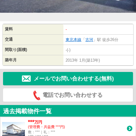
賃料
-
交通
東北本線
「
古河
」駅 徒歩26分
間取り(面積)
-(-)
築年月
2013年 1月(築13年)
メールでお問い合わせする(無料)
電話でお問い合わせする
過去掲載物件一覧
***
万円
(管理費・共益費 ***円)
敷：***｜礼：***