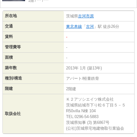
1階 / *** / ***
所在地
茨城県
古河市
原
交通
東北本線
「
古河
」駅 徒歩26分
賃料
-
管理費等
-
面積
-
築年数
2013年 1月 (築13年)
種別/構造
アパート/軽量鉄骨
階建
2階建
Ｋ２アソシエイツ株式会社
茨城県結城市下り松６丁目５－５
R50villa N棟 104
取扱会社
TEL:0296-54-5883
茨城県知事 (3) 第6867号
(公社)茨城県宅地建物取引業協会