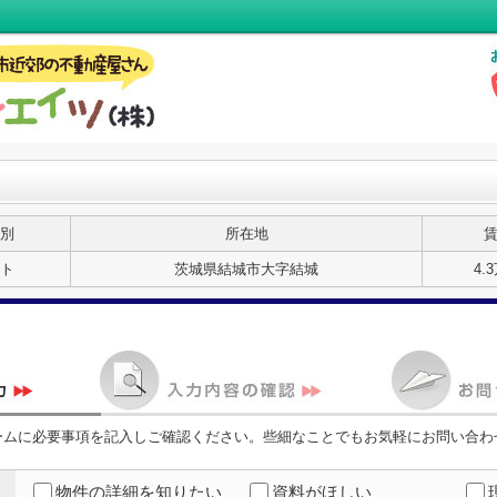
別
所在地
ト
茨城県結城市大字結城
4.
ームに必要事項を記入しご確認ください。些細なことでもお気軽にお問い合わ
物件の詳細を知りたい
資料がほしい