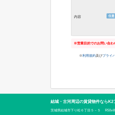
任意
内容
※営業目的でのお問い合わ
※
利用規約
及び
プライ
結城・古河周辺の賃貸物件ならK2
茨城県結城市下り松６丁目５－５ R50villa 