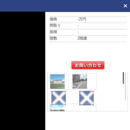
価格
-万円
間取り
-
面積
-
階数
2階建
外観
駐車場
その他共用部分